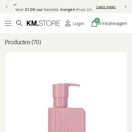
21.00 uur
morgen
Lees meer
Voor
21.00 uur
besteld,
morgen
thuis (in NL & BE)
0
Winkelwagen
Login
Producten (70)