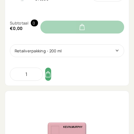
Subtotaal
0
€0,00