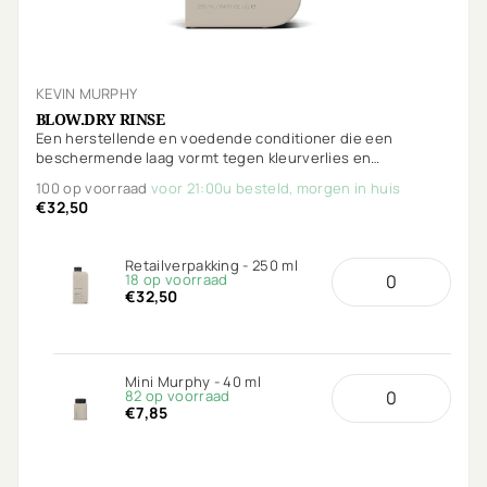
KEVIN MURPHY
BLOW.DRY RINSE
Een herstellende en voedende conditioner die een
beschermende laag vormt tegen kleurverlies en
omgevingsstress. De Anti-Breakage technologie voedt en
100 op voorraad
voor 21:00u besteld, morgen in huis
beschermt het haar met extra beschermende voordelen
€32,50
tegen hitte.
Retailverpakking - 250 ml
18 op voorraad
€32,50
Mini Murphy - 40 ml
82 op voorraad
€7,85