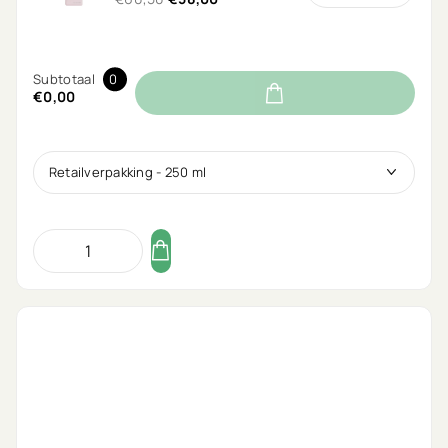
Subtotaal
0
€0,00