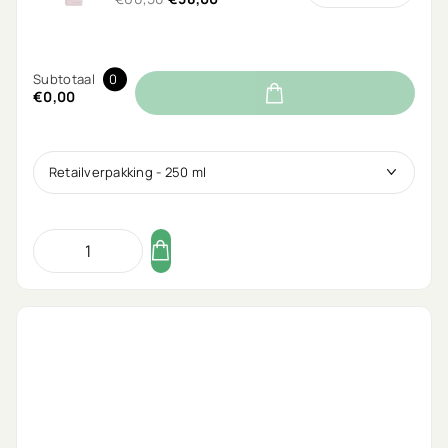
Subtotaal
0
€0,00