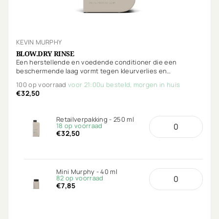
KEVIN MURPHY
BLOW.DRY RINSE
Een herstellende en voedende conditioner die een
beschermende laag vormt tegen kleurverlies en
omgevingsstress. De Anti-Breakage technologie voedt en
100 op voorraad
voor 21:00u besteld, morgen in huis
beschermt het haar met extra beschermende voordelen
€32,50
tegen hitte.
Retailverpakking - 250 ml
18 op voorraad
€32,50
Mini Murphy - 40 ml
82 op voorraad
€7,85