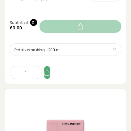
Subtotaal
0
€0,00