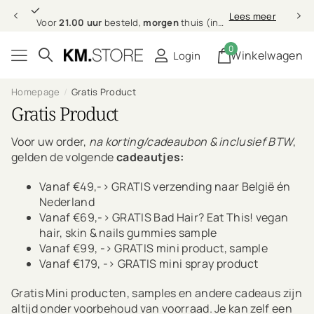
21.00 uur
morgen
Lees meer
Voor
21.00 uur
besteld,
morgen
thuis (in NL & BE)
0
Winkelwagen
Login
Homepage
Gratis Product
Gratis Product
Voor uw order,
na korting/cadeaubon & inclusief BTW
,
gelden de volgende
cadeautjes:
Vanaf €49,-> GRATIS verzending naar België én
Nederland
Vanaf €69,-> GRATIS Bad Hair? Eat This! vegan
hair, skin & nails gummies sample
Vanaf €99, ->
GRATIS mini product, sample
Vanaf €179, ->
GRATIS mini spray product
Gratis Mini producten, samples en andere cadeaus zijn
altijd onder voorbehoud van voorraad. Je kan zelf een