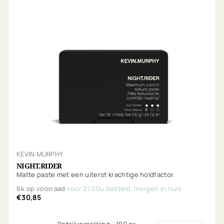
KEVIN MURPHY
NIGHT.RIDER
Matte paste met een uiterst krachtige holdfactor.
64 op voorraad
voor 21:00u besteld, morgen in huis
€30,85
Retailverpakking - 100 gr