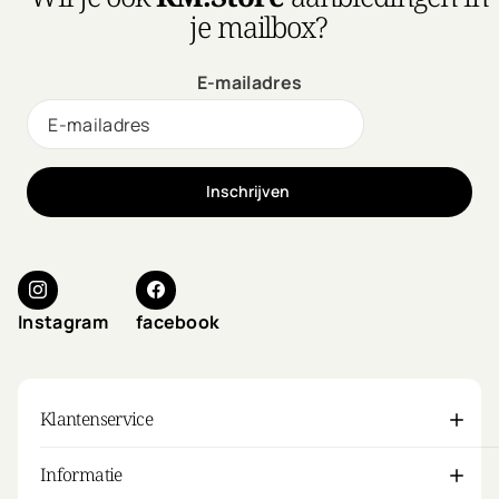
Murphy's styling waxes of
je mailbox?
crèmes toe en je perfect
hair day never ends.
E-mailadres
Inschrijven
Instagram
facebook
Klantenservice
Informatie