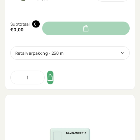
Subtotaal
0
€0,00