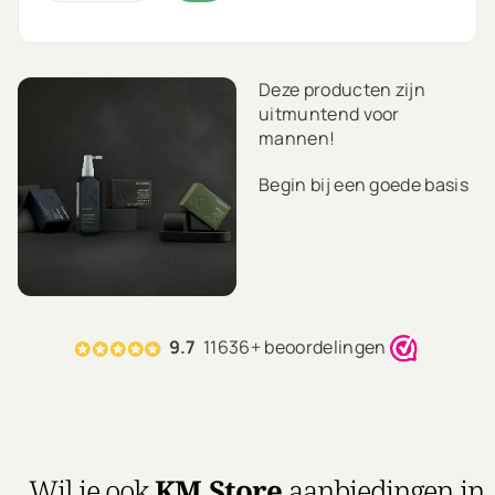
Deze producten zijn
uitmuntend voor
mannen!
Begin bij een goede basis
en was je haar altijd met
een shampoo én een
conditioner.
Wil jij je haar extra
verzorging geven? Maak
9.7
11636+ beoordelingen
dan je daily refreshing
routine compleet met een
treatment.
Voeg voor de finishing
touch een van Kevin
Wil je ook
KM.Store
aanbiedingen in