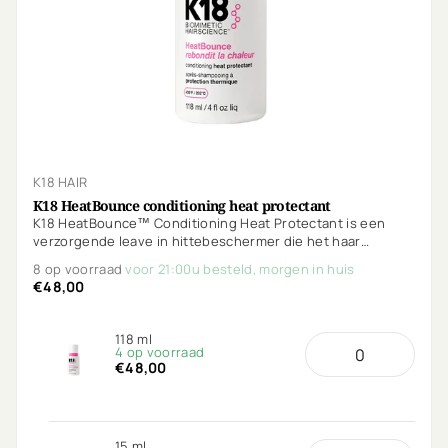
K18 HAIR
K18 HeatBounce conditioning heat protectant
K18 HeatBounce™ Conditioning Heat Protectant is een
verzorgende leave in hittebeschermer die het haar
ontwart, verzacht en beschermt tegen hitte tot 232°C.
8 op voorraad
voor 21:00u besteld, morgen in huis
€48,00
118 ml
4 op voorraad
€48,00
15 ml