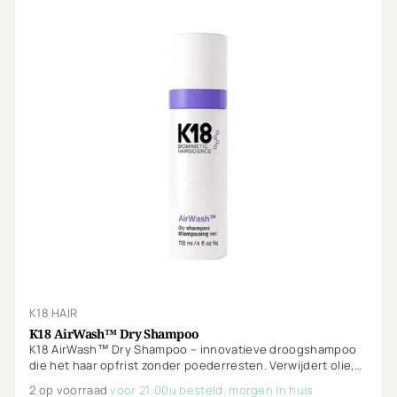
K18 HAIR
K18 AirWash™ Dry Shampoo
K18 AirWash™ Dry Shampoo – innovatieve droogshampoo
die het haar opfrist zonder poederresten. Verwijdert olie,
geurtjes en onzuiverheden terwijl het haar licht en schoon
2 op voorraad
voor 21:00u besteld, morgen in huis
aanvoelt.