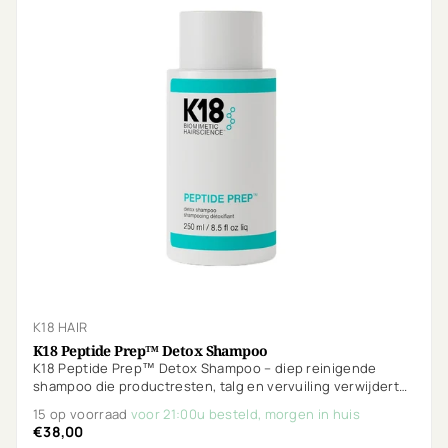
K18 HAIR
K18 Peptide Prep™ Detox Shampoo
K18 Peptide Prep™ Detox Shampoo – diep reinigende
shampoo die productresten, talg en vervuiling verwijdert
zonder het haar uit te drogen. Bereidt het haar voor op
15 op voorraad
voor 21:00u besteld, morgen in huis
optimale verzorging.
€38,00