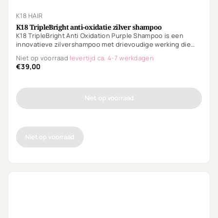
K18 HAIR
K18 TripleBright anti-oxidatie zilver shampoo
K18 TripleBright Anti Oxidation Purple Shampoo is een
innovatieve zilvershampoo met drievoudige werking die
metalen en mineralen verwijdert, warme tinten
Niet op voorraad
levertijd ca. 4-7 werkdagen
neutraliseert en toekomstige verkleuring helpt voorkomen.
€39,00
Voor helderder, koeler en salonfris blond haar na elke
wasbeurt.
Niet op voorraad
Niet op voorraad