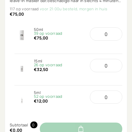
leave-in masker dat beschadigd haar in slechts 4 minuten
van binnenuit repareert. Voor sterker, gladder en
117 op voorraad
voor 21:00u besteld, morgen in huis
glanzender haar.
€75,00
50ml
39 op voorraad
€75,00
15ml
26 op voorraad
€32,50
5ml
52 op voorraad
€12,00
Subtotaal
0
€0,00