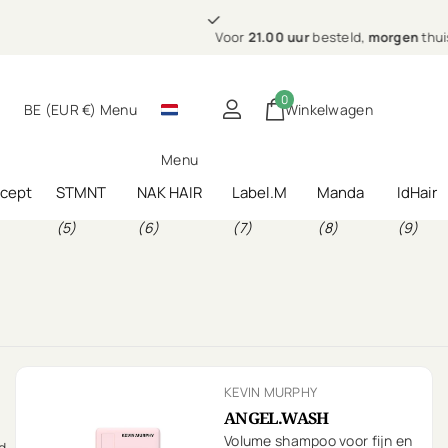
0 uur
morgen
Lees meer
)
g bij jou thuis
ur
besteld,
morgen
thuis (in NL & BE)
0
BE (EUR €)
Menu
Winkelwagen
Menu
ncept
STMNT
NAK HAIR
Label.M
Manda
IdHair
(5)
(6)
(7)
(8)
(9)
KEVIN MURPHY
ANGEL.WASH
Volume shampoo voor fijn en
d