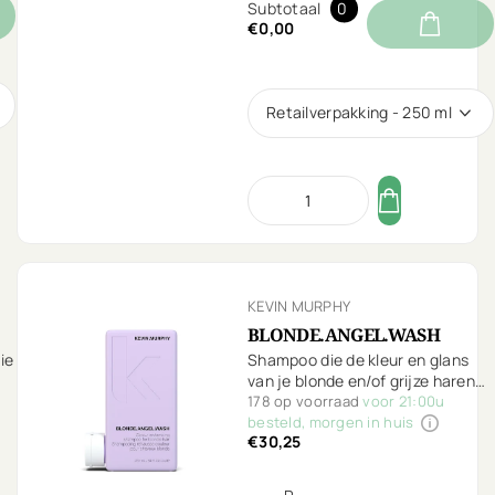
Subtotaal
0
€0,00
Retailverpakking - 250 ml
KEVIN MURPHY
BLONDE.ANGEL.WASH
ie
Shampoo die de kleur en glans
van je blonde en/of grijze haren
vernieuwt.
178 op voorraad
voor 21:00u
besteld, morgen in huis
€30,25