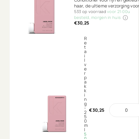
haar, de ultieme verzorging voo
je haar die het voller en
533 op voorraad
voor 21:00u
volumineuzer maakt.
besteld, morgen in huis
€30,25
R
e
t
a
i
l
v
e
r
p
a
k
k
i
n
g
-
€30,25
2
5
0
m
l
5
0