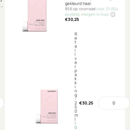
gekleurd haar.
r
856 op voorraad
voor 21:00u
besteld, morgen in huis
€30,25
R
e
t
a
i
l
v
e
r
p
a
k
k
i
n
g
-
2
€30,25
5
0
m
l
1
0