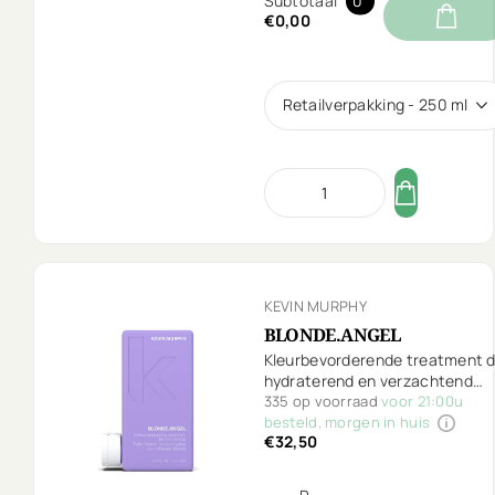
Subtotaal
0
€0,00
Retailverpakking - 250 ml
KEVIN MURPHY
BLONDE.ANGEL
Kleurbevorderende treatment d
hydraterend en verzachtend
werkt voor je highlights, blond
335 op voorraad
voor 21:00u
en/of grijs haar.
besteld, morgen in huis
€32,50