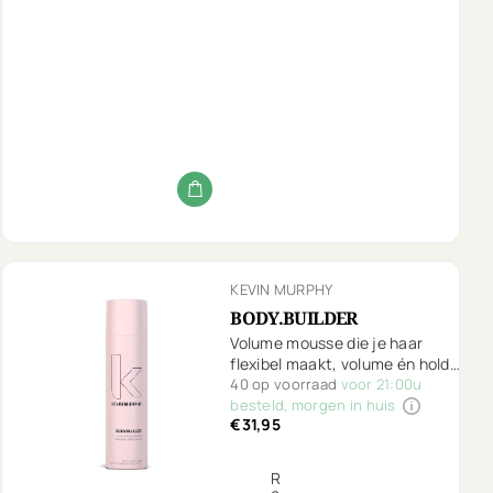
KEVIN MURPHY
BODY.BUILDER
Volume mousse die je haar
flexibel maakt, volume én hold
geeft.
40 op voorraad
voor 21:00u
besteld, morgen in huis
€31,95
R