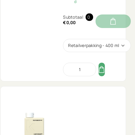
d
Subtotaal
0
€0,00
Retailverpakking - 400 ml