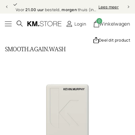
 uur
morgen
Professionele
Lees meer
r
besteld,
morgen
thuis (in NL & BE)
Professionele
haarve
0
Winkelwagen
Login
Deel dit product
SMOOTH.AGAIN.WASH