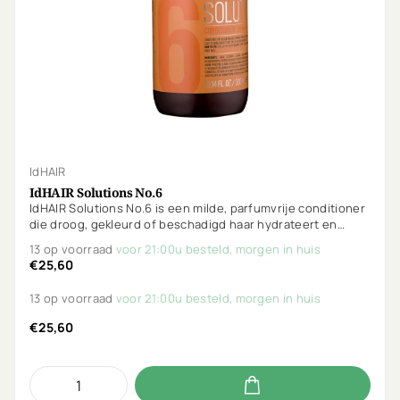
IdHAIR
IdHAIR Solutions No.6
IdHAIR Solutions No.6 is een milde, parfumvrije conditioner
die droog, gekleurd of beschadigd haar hydrateert en
versterkt. Met Heliosolanum, tarweproteïne, piroctone
13 op voorraad
voor 21:00u besteld, morgen in huis
olamine en salicylzuur. Vegan, parabeenvrij en Curly Girl-
€25,60
proof.
13 op voorraad
voor 21:00u besteld, morgen in huis
€25,60