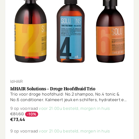
IdHAIR
IdHAIR Solutions – Droge Hoofdhuid Trio
Trio voor droge hoofdhuid: No.2 shampoo, No.4 tonic &
No.6 conditioner. Kalmeert jeuk en schilfers, hydrateert en
beschermt gekleurd haar. Vegan, parfumvrij.
9 op voorraad
voor 21:00u besteld, morgen in huis
€81,60
-10%
€73,44
9 op voorraad
voor 21:00u besteld, morgen in huis