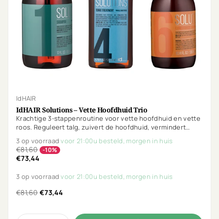
IdHAIR
IdHAIR Solutions – Vette Hoofdhuid Trio
Krachtige 3-stappenroutine voor vette hoofdhuid en vette
roos. Reguleert talg, zuivert de hoofdhuid, vermindert
schilfers en houdt het haar langer fris en luchtig. Ideaal bij
3 op voorraad
voor 21:00u besteld, morgen in huis
snel vettig haar en gevoelige hoofdhuid.
€81,60
-10%
€73,44
3 op voorraad
voor 21:00u besteld, morgen in huis
€81,60
€73,44