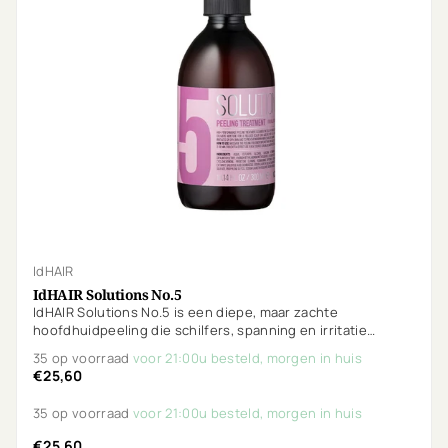
IdHAIR
IdHAIR Solutions No.5
IdHAIR Solutions No.5 is een diepe, maar zachte
hoofdhuidpeeling die schilfers, spanning en irritatie
verwijdert. Met salicylzuur, rozemarijn, climbazole en
35 op voorraad
voor 21:00u besteld, morgen in huis
piroctone olamine. Vegan, parfumvrij en ideaal voor
€25,60
gevoelige hoofdhuid.
35 op voorraad
voor 21:00u besteld, morgen in huis
€25,60