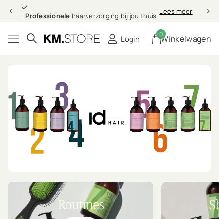
Professionele
Lees meer
Professionele
haarverzorging bij jou thuis
0
Winkelwagen
Login
Routines
S