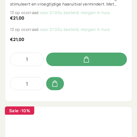
stimuleert en vroegtijdige haaruitval vermindert. Met
menthol, rozemarijn, salicylzuur & piroctone olamine. Vegan
13 op voorraad
voor 21:00u besteld, morgen in huis
en parfumvrij.
€21,00
13 op voorraad
voor 21:00u besteld, morgen in huis
€21,00
Sale
-10%