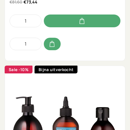
€81,60
€73,44
Sale
-10%
Bijna uitverkocht