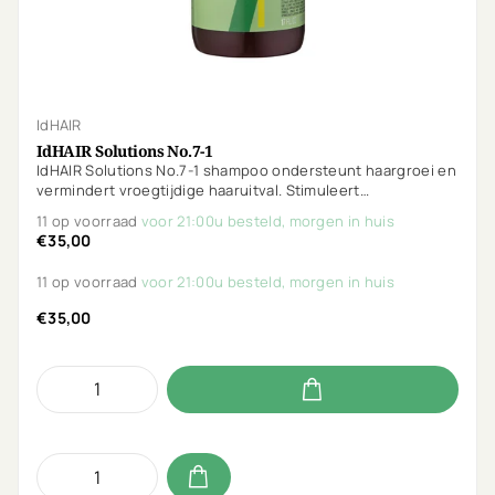
IdHAIR
IdHAIR Solutions No.7-1
IdHAIR Solutions No.7-1 shampoo ondersteunt haargroei en
vermindert vroegtijdige haaruitval. Stimuleert
doorbloeding, reguleert talg en houdt de hoofdhuid zuiver.
11 op voorraad
voor 21:00u besteld, morgen in huis
Vegan, parfumvrij & Curly Girl proof.
€35,00
11 op voorraad
voor 21:00u besteld, morgen in huis
€35,00