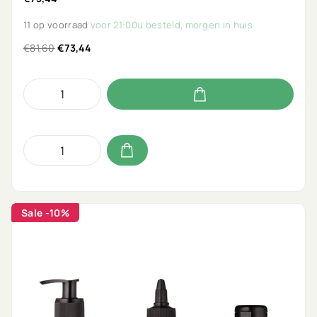
11 op voorraad
voor 21:00u besteld, morgen in huis
€81,60
€73,44
Sale
-10%