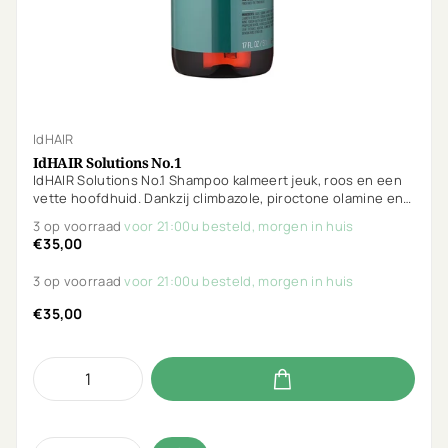
IdHAIR
IdHAIR Solutions No.1
IdHAIR Solutions No.1 Shampoo kalmeert jeuk, roos en een
vette hoofdhuid. Dankzij climbazole, piroctone olamine en
salicylzuur wordt de oorzaak aangepakt en voelt je
3 op voorraad
voor 21:00u besteld, morgen in huis
hoofdhuid snel frisser en in balans.
€35,00
3 op voorraad
voor 21:00u besteld, morgen in huis
€35,00