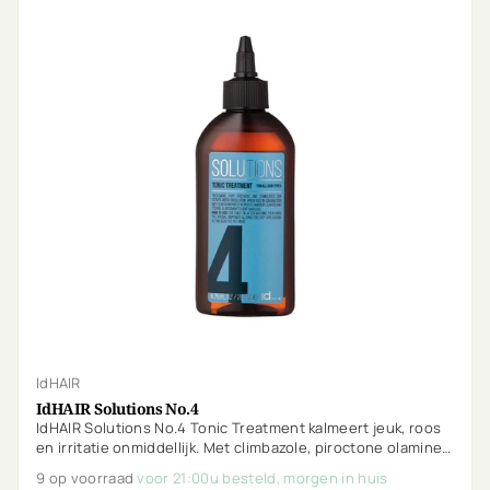
IdHAIR
IdHAIR Solutions No.4
IdHAIR Solutions No.4 Tonic Treatment kalmeert jeuk, roos
en irritatie onmiddellijk. Met climbazole, piroctone olamine,
menthol en rozemarijn werkt het door de dag heen.
9 op voorraad
voor 21:00u besteld, morgen in huis
Ongeparfumeerd en ideaal voor gevoelige hoofdhuiden.