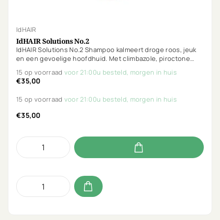
IdHAIR
IdHAIR Solutions No.2
IdHAIR Solutions No.2 Shampoo kalmeert droge roos, jeuk
en een gevoelige hoofdhuid. Met climbazole, piroctone
olamine en salicylzuur wordt de oorzaak aangepakt.
15 op voorraad
voor 21:00u besteld, morgen in huis
Ongeparfumeerd en ideaal voor kwetsbare hoofdhuiden.
€35,00
15 op voorraad
voor 21:00u besteld, morgen in huis
€35,00