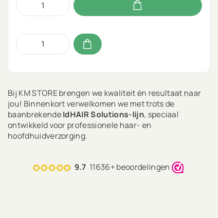
Bij KM STORE brengen we kwaliteit én resultaat naar
jou! Binnenkort verwelkomen we met trots de
baanbrekende
IdHAIR Solutions-lijn
, speciaal
ontwikkeld voor professionele haar- en
hoofdhuidverzorging.
Deze lijn is erop gericht om aanslepende
hoofdhuidproblemen zoals droogte, strak aanvoelend
9.7
11636+ beoordelingen
haar, jeuk, overmatig talg of ­roos ­doeltreffend aan te
pakken:
Your solution to scalp problems.