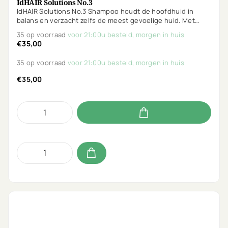
IdHAIR Solutions No.3
IdHAIR Solutions No.3 Shampoo houdt de hoofdhuid in
balans en verzacht zelfs de meest gevoelige huid. Met
undecyleenzuur en rozemarijn voorkomt het talgopbouw
35 op voorraad
voor 21:00u besteld, morgen in huis
en stimuleert het herstel. Ongeparfumeerd en mild voor
€35,00
dagelijks gebruik.
35 op voorraad
voor 21:00u besteld, morgen in huis
€35,00