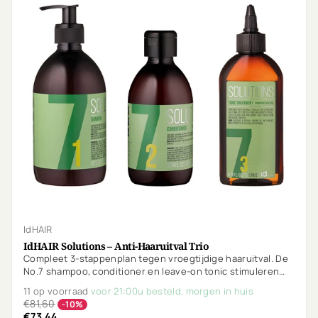
IdHAIR
IdHAIR Solutions – Anti-Haaruitval Trio
Compleet 3-stappenplan tegen vroegtijdige haaruitval. De
No.7 shampoo, conditioner en leave-on tonic stimuleren
haargroei, verbeteren de doorbloeding en versterken de
11 op voorraad
voor 21:00u besteld, morgen in huis
haarwortels. Vegan & parfumvrij.
€81,60
-10%
€73,44