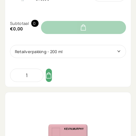
Subtotaal
0
€0,00