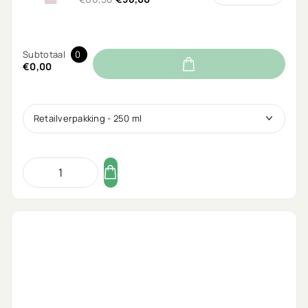
Subtotaal
0
€0,00