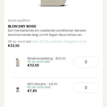
KEVIN MURPHY
BLOW.DRY RINSE
Een herstellende en voedende conditioner die een
beschermende laag vormt tegen kleurverlies en
omgevingsstress. De Anti-Breakage technologie voedt en
98 op voorraad
voor 21:00u besteld, morgen in huis
beschermt het haar met extra beschermende voordelen
€32,50
tegen hitte.
Retailverpakking - 250 ml
16 op voorraad
€32,50
Mini Murphy - 40 ml
82 op voorraad
€7,85