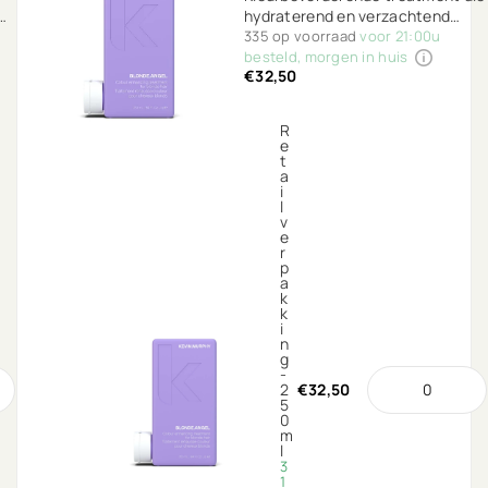
hydraterend en verzachtend
werkt voor je highlights, blond
335 op voorraad
voor 21:00u
en/of grijs haar.
besteld, morgen in huis
€32,50
R
e
t
a
i
l
v
e
r
p
a
k
k
i
n
g
-
2
€32,50
5
0
m
l
3
1