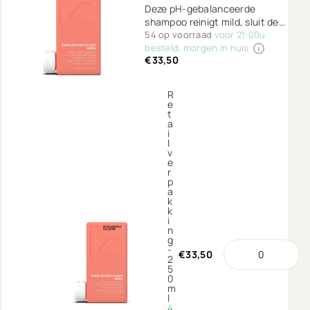
Deze pH-gebalanceerde
shampoo reinigt mild, sluit de
haarschubben en beschermt
54 op voorraad
voor 21:00u
tegen build-up van mineralen.
besteld, morgen in huis
€33,50
Speciaal om je haarkleur langer
mooi te houden.
R
e
t
a
i
l
v
e
r
p
a
k
k
i
n
g
-
€33,50
2
5
0
m
l
4