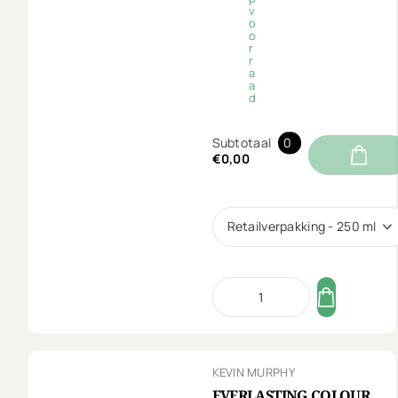
v
o
o
r
r
a
a
d
Subtotaal
0
€0,00
Retailverpakking - 250 ml
KEVIN MURPHY
EVERLASTING.COLOUR