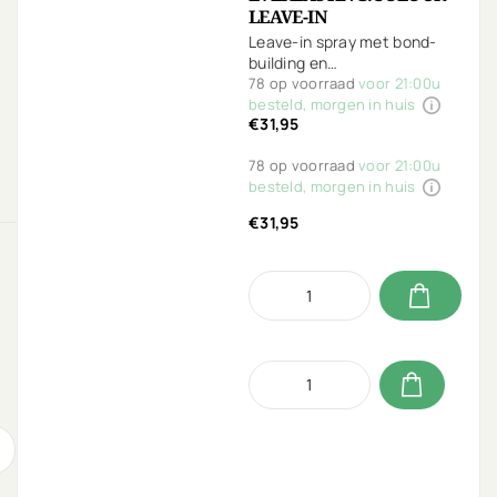
LEAVE-IN
Leave-in spray met bond-
building en
kleurbescherming. Voor
78 op voorraad
voor 21:00u
sterk en gezond haar met
besteld, morgen in huis
€31,95
een levendige kleur.
Beschermt, herstelt, voedt
78 op voorraad
voor 21:00u
en hydrateert!
besteld, morgen in huis
€31,95