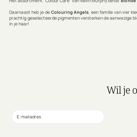
Het assortiment "Colour Care" van Kevin Murphy bevat
Blonde
Daarnaast heb je de
Colouring Angels
, een familie van vier 
prachtig geselecteerde pigmenten versterken de aanwezige blo
in je haar!
Wil je 