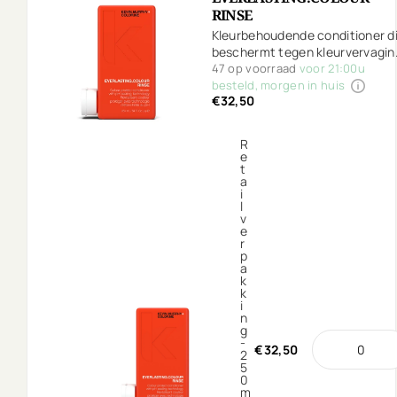
RINSE
Kleurbehoudende conditioner d
beschermt tegen kleurvervagin
de haarconditie verbetert,
47 op voorraad
voor 21:00u
verzacht en hydrateert zonder
besteld, morgen in huis
€32,50
zwaar te zijn.
R
e
t
a
i
l
v
e
r
p
a
k
k
i
n
g
-
€32,50
2
5
0
m