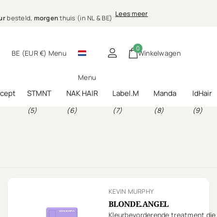
0 uur
morgen
Lees meer
)
g bij jou thuis
ur
besteld,
morgen
thuis (in NL & BE)
0
BE (EUR €)
Menu
Winkelwagen
Menu
ncept
STMNT
NAK HAIR
Label.M
Manda
IdHair
(5)
(6)
(7)
(8)
(9)
KEVIN MURPHY
BLONDE.ANGEL
Kleurbevorderende treatment die