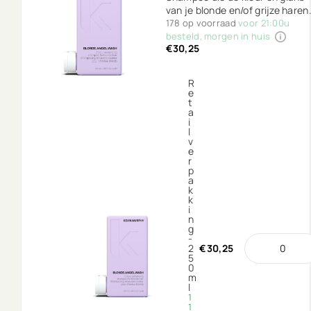
van je blonde en/of grijze haren
vernieuwt.
178 op voorraad
voor 21:00u
besteld, morgen in huis
€30,25
R
e
t
a
i
l
v
e
r
p
a
k
k
i
n
g
-
2
€30,25
5
0
m
l
1
1