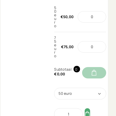
5
0
e
€50,00
u
r
o
7
5
e
€75,00
u
r
o
Subtotaal
0
€0,00
50 euro