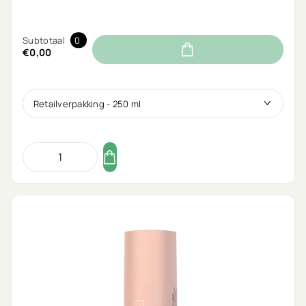
Subtotaal
0
€0,00