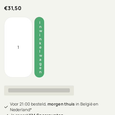
€31,50
I
n
w
i
n
k
e
l
w
a
g
e
n
Voor 21:00 besteld,
morgen thuis
in België en
Nederland*