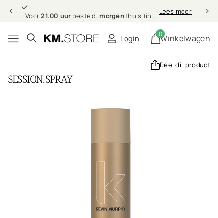
21.00 uur
morgen
Lees meer
Voor
21.00 uur
besteld,
morgen
thuis (in NL & BE)
0
Winkelwagen
Login
Deel dit product
SESSION.SPRAY