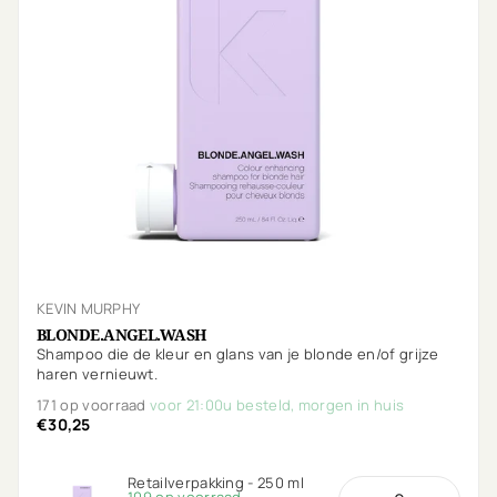
KEVIN MURPHY
BLONDE.ANGEL.WASH
Shampoo die de kleur en glans van je blonde en/of grijze
haren vernieuwt.
171 op voorraad
voor 21:00u besteld, morgen in huis
€30,25
Retailverpakking - 250 ml