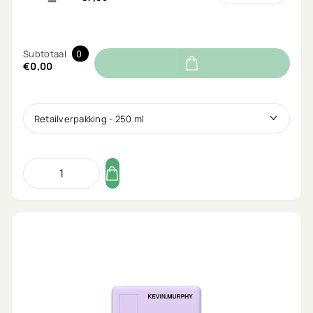
Subtotaal
0
€0,00