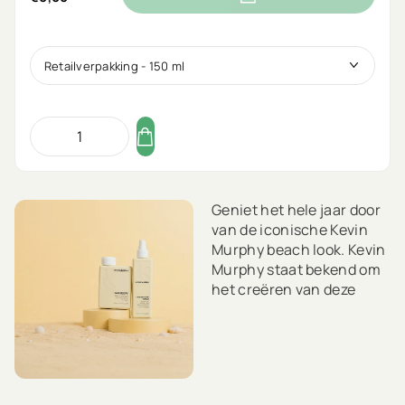
Geniet het hele jaar door
van de iconische Kevin
Murphy beach look. Kevin
Murphy staat bekend om
het creëren van deze
look. Het is dan ook niet
voor niets dat Vogue hem
heeft bekroond tot
uitvinder van de 'BEACH
LOOK'!