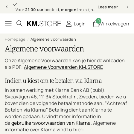
21.00 uur
morgen
Lees meer
Voor
21.00 uur
besteld,
morgen
thuis (in NL & BE)
0
Winkelwagen
Login
Homepage
Algemene voorwaarden
Algemene voorwaarden
Onze Algemene Voorwaarden kan je hier downloaden
als PDF:
Algemene Voorwaarden KM.STORE
Indien u kiest om te betalen via Klarna
In samenwerking met Klarna Bank AB (publ),
Sveavägen 46, 111 34 Stockholm, Zweden, bieden we u
bovendien de volgende betaalmethode aan: "Achteraf
Betalen via Klarna" Betaling dient aan Klarna te
worden gedaan. U vindt meer informatie in
de
gebruikersvoorwaarden van Klarna
. Algemene
informatie over Klarna vindt u hier: