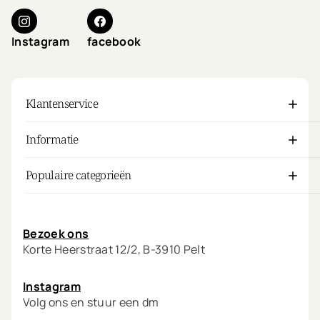
heldere toon, maar
versterk je ook de
haarstructuur voor een
Instagram
facebook
gezonde glans en
zachtheid.
De sleutels tot een
Klantenservice
stralende blondtint
Neutraliseren:
Informatie
verminder warme of
gele tonen met
Populaire categorieën
koele pigmenten
voor een frissere,
Mijn account
evenwichtige kleur.
Voeden:
herstel
Bezoek ons
vochtbalans en
Korte Heerstraat 12/2, B-3910 Pelt
veerkracht zonder
het haar te
Instagram
verzwaren.
Volg ons en stuur een dm
Beschermen: