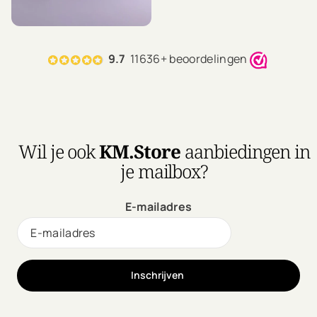
juiste verzorging blijft
jouw blond, grijs of
opgelicht haar koel,
levendig en vol
9.7
11636+ beoordelingen
lichtreflectie, elke dag
opnieuw.
Waarom blond haar
extra aandacht
verdient
Wil je ook
KM.Store
aanbiedingen in
je mailbox?
Opgelichte en
geblondeerde lokken
hebben minder
E-mailadres
natuurlijke pigmenten,
waardoor ze gevoeliger
zijn voor verkleuring en
droogte. Door te kiezen
voor kleurcorrigerende en
Inschrijven
voedende formules
behoud je niet alleen een