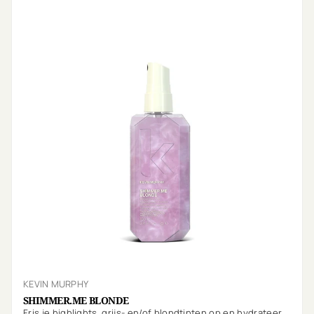
KEVIN MURPHY
SHIMMER.ME BLONDE
Fris je highlights, grijs- en/of blondtinten op en hydrateer