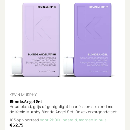
KEVIN MURPHY
Blonde.Angel Set
Houd blond, grijs of gehighlight haar fris en stralend met
de Kevin Murphy Blonde Angel Set. Deze verzorgende set
combineert de BLONDE.ANGEL.WASH en BLONDE.ANGEL om
103 op voorraad
voor 21:00u besteld, morgen in huis
ongewenste warme tonen te neutraliseren, de haarkleur
€62,75
op te frissen en het haar intens te hydrateren.