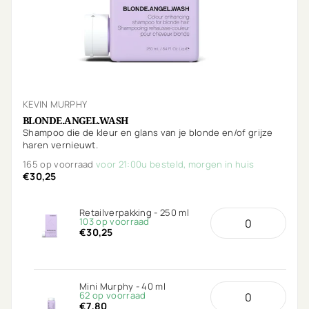
KEVIN MURPHY
BLONDE.ANGEL.WASH
Shampoo die de kleur en glans van je blonde en/of grijze
haren vernieuwt.
165 op voorraad
voor 21:00u besteld, morgen in huis
€30,25
Retailverpakking - 250 ml
103 op voorraad
€30,25
Mini Murphy - 40 ml
62 op voorraad
€7,80