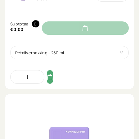
Subtotaal
0
€0,00