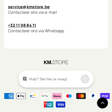
gebruik producten
service@kmstore.be
die beschermen
Contacteer ons via e-mail
tegen UV, hitte en
omgevingsstress
voor langdurige
+32 11 98 84 11
helderheid.
Contacteer ons via Whatsapp
Versterken:
behoud
de kracht van je
haarvezel voor een
gladde, glanzende
finish.
Een routine op maat
©
2026
KM.STORE
van jouw blond
Combineer milde,
Menu
kleurveilige reiniging met
voedende verzorging en
sluit af met een
glansversterkend product
of leave-in. Zo blijft jouw