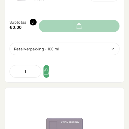
Subtotaal
0
€0,00