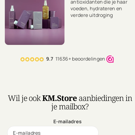
antioxidanten die je haar
voeden, hydrateren en
verdere uitdroging
voorkomen.
Deze producten zijn op
basis van sheaboter,
extracten van
kakadupruim en orchidee.
9.7
11636+ beoordelingen
Wil je ook
KM.Store
aanbiedingen in
je mailbox?
E-mailadres