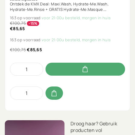
Ontdek de KMX Deal: Maxi.Wash, Hydrate-Me.Wash,
Hydrate-Me.Rinse + GRATIS Hydrate-Me.Masque.
Transformeer je haar met de Kevin Murphy Experience -
163 op voorraad
voor 21:00u besteld, morgen in huis
voor normaal tot droog haar.
€100,75
-15%
€85,65
163 op voorraad
voor 21:00u besteld, morgen in huis
€100,75
€85,65
Droog haar? Gebruik
producten vol