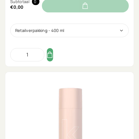
Subtotaal
0
€0,00