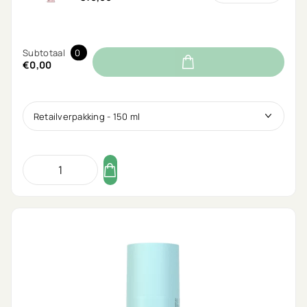
Subtotaal
0
€0,00