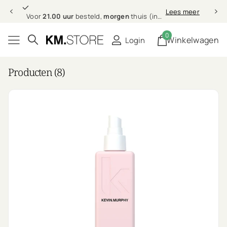
Professionele
Lees meer
Professionele
haarverzorging bij jou thuis
0
Winkelwagen
Login
Producten (8)