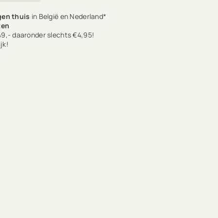
en thuis
in België en Nederland*
ten
9,- daaronder slechts €4,95!
jk!