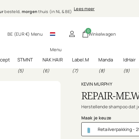
nele
Lees meer
)
g bij jou thuis
le
haarverzorging bij jou thuis
0
BE (EUR €)
Menu
Winkelwagen
Menu
ncept
STMNT
NAK HAIR
Label.M
Manda
IdHair
(5)
(6)
(7)
(8)
(9)
KEVIN MURPHY
REPAIR-ME.
Herstellende shampoo dat je
Maak je keuze
Retailverpakking - 