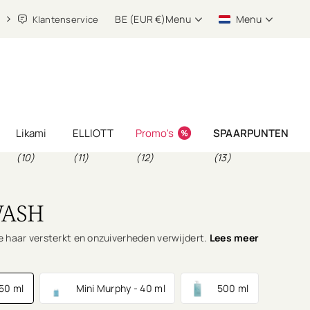
BE (EUR €)
Menu
Menu
Klantenservice
Likami
ELLIOTT
Promo's
SPAARPUNTEN
(10)
(11)
(12)
(13)
WASH
 haar versterkt en onzuiverheden verwijdert.
Lees meer
250 ml
Mini Murphy - 40 ml
500 ml