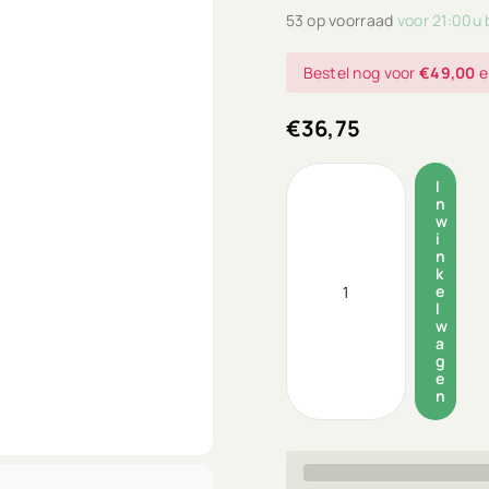
53 op voorraad
voor 21:00u 
Bestel nog voor
€49,00
e
€36,75
I
n
w
i
n
k
e
l
w
a
g
e
n