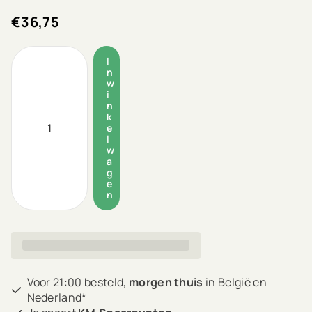
€36,75
I
n
w
i
n
k
e
l
w
a
g
e
n
Voor 21:00 besteld,
morgen thuis
in België en
Nederland*