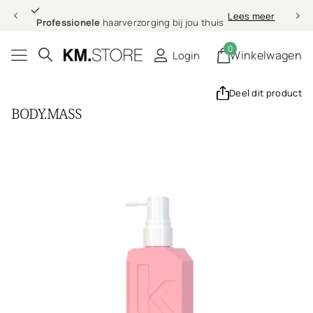
Professionele
Lees meer
Professionele
haarverzorging bij jou thuis
0
Winkelwagen
Login
Deel dit product
BODY.MASS