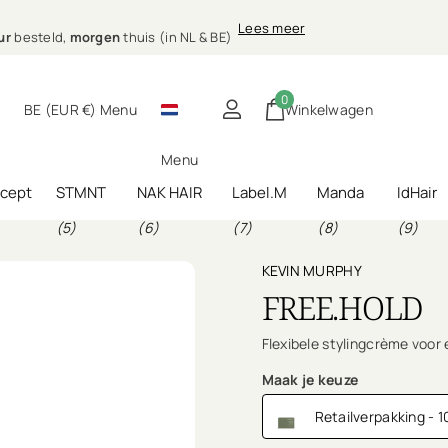
nele
Lees meer
)
g bij jou thuis
le
haarverzorging bij jou thuis
0
BE (EUR €)
Menu
Winkelwagen
Menu
ncept
STMNT
NAK HAIR
Label.M
Manda
IdHair
(5)
(6)
(7)
(8)
(9)
KEVIN MURPHY
FREE.HOLD
Flexibele stylingcrème voor 
Maak je keuze
Retailverpakking - 1