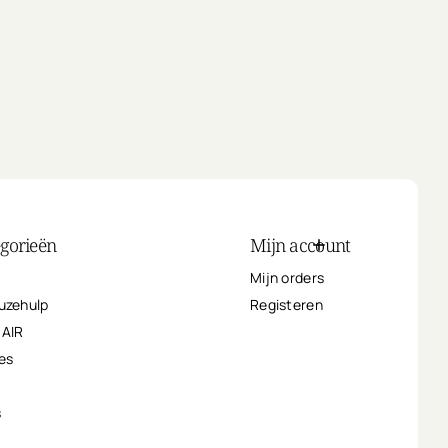
egorieën
Mijn account
Mijn orders
uzehulp
Registeren
HAIR
es
s