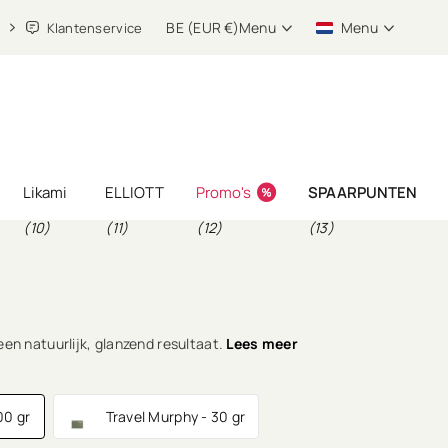
BE (EUR €)
Menu
Menu
Klantenservice
Likami
ELLIOTT
Promo's
SPAARPUNTEN
(10)
(11)
(12)
(13)
een natuurlijk, glanzend resultaat.
Lees meer
00 gr
Travel Murphy - 30 gr