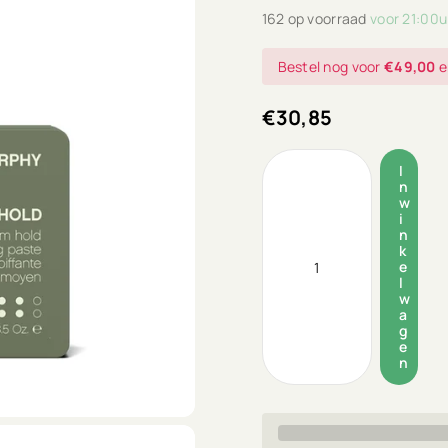
162 op voorraad
voor 21:00u
Bestel nog voor
€49,00
e
€30,85
I
n
w
i
n
k
e
l
w
a
g
e
n