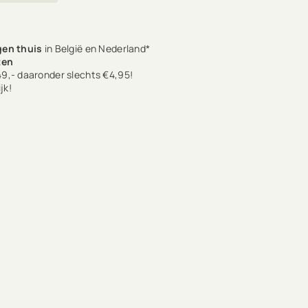
en thuis
in België en Nederland*
ten
9,- daaronder slechts €4,95!
jk!