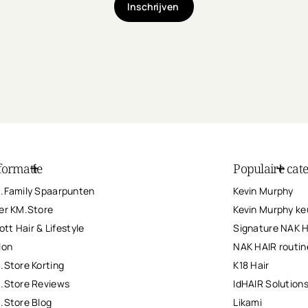
Inschrijven
formatie
Populaire cat
.Family Spaarpunten
Kevin Murphy
er KM.Store
Kevin Murphy ke
iott Hair & Lifestyle
Signature NAK 
lon
NAK HAIR routin
.Store Korting
K18 Hair
.Store Reviews
IdHAIR Solution
.Store Blog
Likami