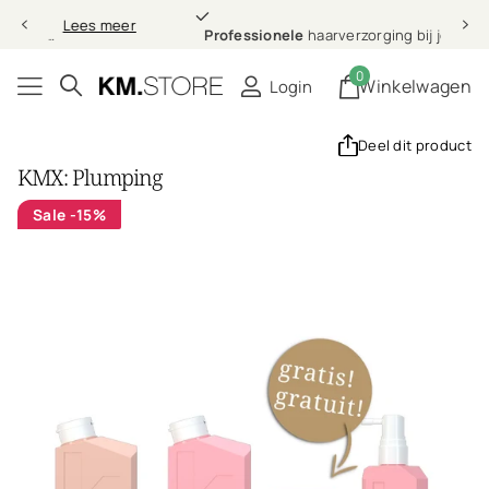
Professionele
Lees meer
Professionele
haarverzorging bij jou thuis
0
Winkelwagen
Login
Deel dit product
KMX: Plumping
Sale
-15%