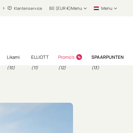
BE (EUR €)
Menu
Menu
Klantenservice
Likami
ELLIOTT
Promo's
SPAARPUNTEN
(10)
(11)
(12)
(13)