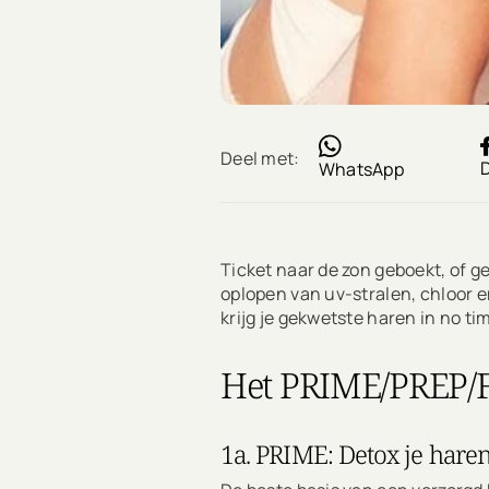
Deel met:
WhatsApp
Ticket naar de zon geboekt, of g
oplopen van uv-stralen, chloor 
krijg je gekwetste haren in no t
Het PRIME/PREP/F
1a. PRIME: Detox je hare