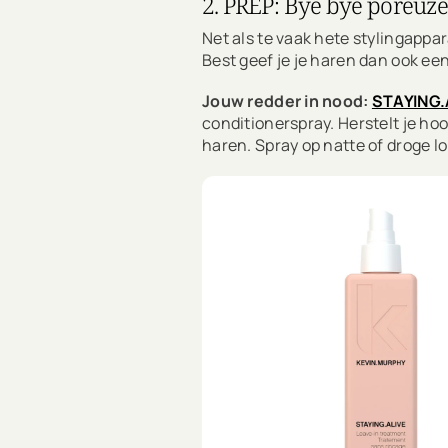
2. PREP: Bye bye poreuz
Net als te vaak hete stylingapp
Best geef je je haren dan ook een
Jouw redder in nood:
STAYING.
conditionerspray. Herstelt je ho
haren. Spray op natte of droge lo