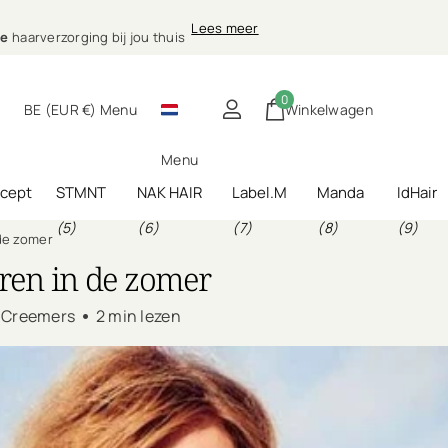
nele
Lees meer
)
g bij jou thuis
le
haarverzorging bij jou thuis
0
BE (EUR €)
Menu
Winkelwagen
Menu
ncept
STMNT
NAK HAIR
Label.M
Manda
IdHair
(5)
(6)
(7)
(8)
(9)
 de zomer
aren in de zomer
e Creemers
2 min lezen