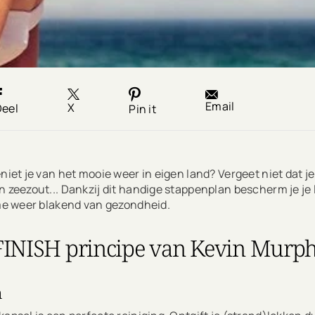
Email
X
Deel
Pin it
eniet je van het mooie weer in eigen land? Vergeet niet dat
en zeezout... Dankzij dit handige stappenplan bescherm je j
ime weer blakend van gezondheid.
INISH principe van Kevin Murp
n