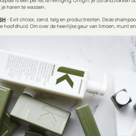
kapsel is een perfecte reiniging. Ontgift je (strand)lokken 
 je haren te wassen.
SH
- Exit chloor, zand, talg en productresten. Deze shampoo 
e hoofdhuid. Om over de heerlijke geur van limoen, munt en 