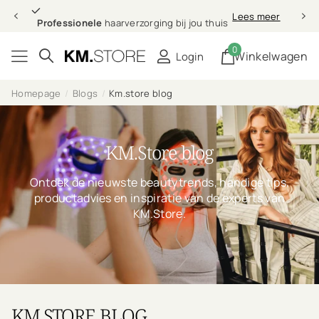
Professionele
Lees meer
Professionele
haarverzorging bij jou thuis
0
Winkelwagen
Login
Homepage
Blogs
Km.store blog
KM.Store blog
Ontdek de nieuwste beautytrends, handige tips,
productadvies en inspiratie van de experts van
KM.Store.
KM.STORE BLOG