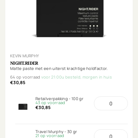
KEVIN MURPHY
NIGHT.RIDER
Matte paste met een uiterst krachtige holdfactor.
64 op voorraad
voor 21:00u besteld, morgen in huis
€30,85
Retailverpakking - 100 gr
43 op voorraad
€30,85
Travel Murphy - 30 gr
21 op voorraad