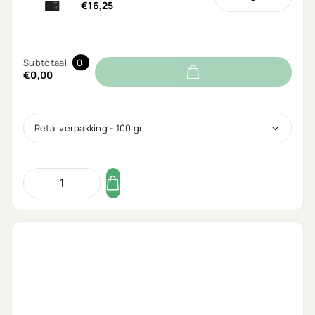
€16,25
Subtotaal
0
€0,00