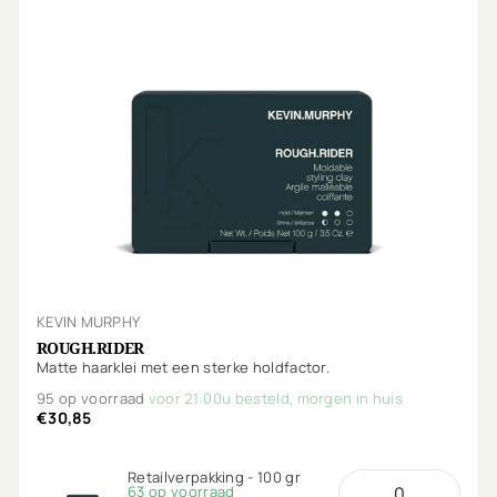
KEVIN MURPHY
ROUGH.RIDER
Matte haarklei met een sterke holdfactor.
95 op voorraad
voor 21:00u besteld, morgen in huis
€30,85
Retailverpakking - 100 gr
63 op voorraad