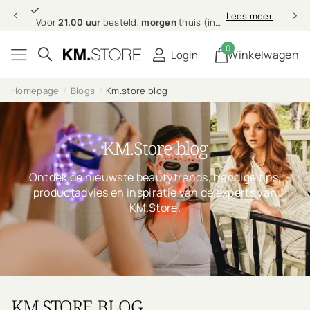
Professionele
Lees meer
Professionele
haarverzorging bij jou thuis
0
Winkelwagen
Login
Homepage
Blogs
Km.store blog
KM.Store blog
Ontdek de nieuwste beautytrends, handige tips,
productadvies en inspiratie van de experts van
KM.Store.
KM.STORE BLOG