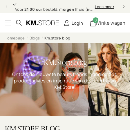
Professionele
Lees meer
Professionele
haarverzorging bij jou thuis
0
Winkelwagen
Login
Homepage
Blogs
Km.store blog
KM.Store blog
Ontdek de nieuwste beautytrends, handige tips,
productadvies en inspiratie van de experts van
KM.Store.
KM.STORE BLOG