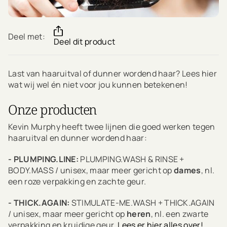
Deel met:
Deel dit product
Last van haaruitval of dunner wordend haar? Lees hier
wat wij wel én niet voor jou kunnen betekenen!
Onze producten
Kevin Murphy heeft twee lijnen die goed werken tegen
haaruitval en dunner wordend haar:
- PLUMPING.LINE:
PLUMPING.WASH & RINSE +
BODY.MASS / unisex, maar meer gericht op
dames
, nl.
een roze verpakking en zachte geur.
- THICK.AGAIN:
STIMULATE-ME.WASH + THICK.AGAIN
/ unisex, maar meer gericht op
heren
, nl. een zwarte
verpakking en kruidige geur.
Lees er hier alles over!