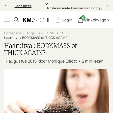
Professionele
Lees meer
Professionele
haarverzorging bij jou thuis
0
Winkelwagen
Login
Homepage
Blogs
KM.STORE BLOG
Haaruitval: BODY.MASS of THICK.AGAIN?
Haaruitval: BODY.MASS of
THICK.AGAIN?
17 augustus 2015
, door Monique Elliott
2 min lezen