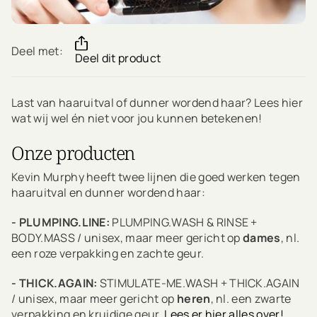
Deel met:
Deel dit product
Last van haaruitval of dunner wordend haar? Lees hier
wat wij wel én niet voor jou kunnen betekenen!
Onze producten
Kevin Murphy heeft twee lijnen die goed werken tegen
haaruitval en dunner wordend haar:
- PLUMPING.LINE:
PLUMPING.WASH & RINSE +
BODY.MASS / unisex, maar meer gericht op
dames
, nl.
een roze verpakking en zachte geur.
- THICK.AGAIN:
STIMULATE-ME.WASH + THICK.AGAIN
/ unisex, maar meer gericht op
heren
, nl. een zwarte
verpakking en kruidige geur.
Lees er hier alles over!