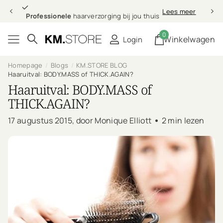
Professionele
Lees meer
Professionele
haarverzorging bij jou thuis
0
Winkelwagen
Login
Homepage
Blogs
KM.STORE BLOG
Haaruitval: BODY.MASS of THICK.AGAIN?
Haaruitval: BODY.MASS of
THICK.AGAIN?
17 augustus 2015
, door Monique Elliott
2 min lezen