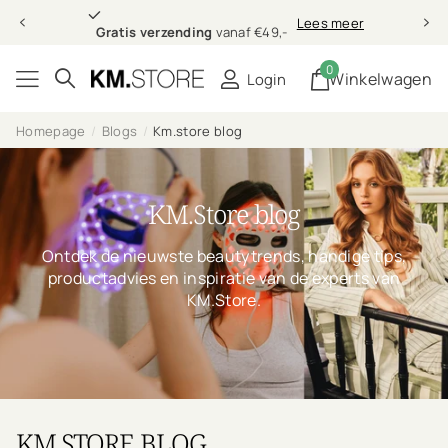
Gratis verzending
Lees meer
Gratis verzending
vanaf €49,-
0
Winkelwagen
Login
Homepage
Blogs
Km.store blog
KM.Store blog
Ontdek de nieuwste beautytrends, handige tips,
productadvies en inspiratie van de experts van
KM.Store.
KM.STORE BLOG