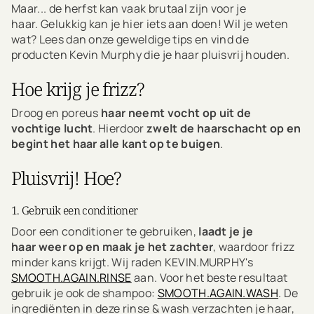
Maar... de herfst kan vaak brutaal zijn voor je
haar. Gelukkig kan je hier iets aan doen! Wil je weten
wat? Lees dan onze geweldige tips en vind de
producten Kevin Murphy die je haar pluisvrij houden.
Hoe krijg je frizz?
Droog en poreus
haar neemt vocht op uit de
vochtige lucht
. Hierdoor
zwelt de haarschacht op en
begint het haar alle kant op te buigen
.
Pluisvrij! Hoe?
1. Gebruik een conditioner
Door een conditioner te gebruiken,
laadt je je
haar weer op en maak je het zachter
, waardoor frizz
minder kans krijgt. Wij raden KEVIN.MURPHY's
SMOOTH.AGAIN.RINSE
aan. Voor het beste resultaat
gebruik je ook de shampoo:
SMOOTH.AGAIN.WASH
. De
ingrediënten in deze rinse & wash verzachten je haar,