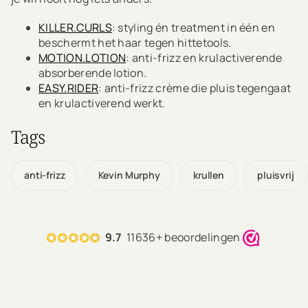
KILLER.CURLS
: styling én treatment in één en
beschermt het haar tegen hittetools.
MOTION.LOTION
: anti-frizz en krulactiverende
absorberende lotion.
EASY.RIDER
: anti-frizz crème die pluis tegengaat
en krulactiverend werkt.
Tags
anti-frizz
Kevin Murphy
krullen
pluisvrij
9.7
11636+ beoordelingen