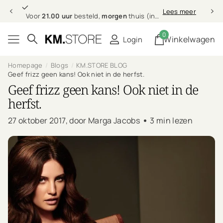
21.00 uur
morgen
Lees meer
Voor
21.00 uur
besteld,
morgen
thuis (in NL & BE)
0
Winkelwagen
Login
Homepage
Blogs
KM.STORE BLOG
Geef frizz geen kans! Ook niet in de herfst.
Geef frizz geen kans! Ook niet in de
herfst.
27 oktober 2017
, door Marga Jacobs
3 min lezen