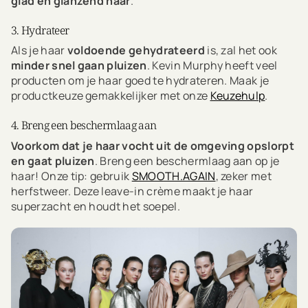
glad en glanzend haar
.
3. Hydrateer
Als je haar
voldoende gehydrateerd
is, zal het ook
minder snel gaan pluizen
. Kevin Murphy heeft veel
producten om je haar goed te hydrateren. Maak je
productkeuze gemakkelijker met onze
Keuzehulp
.
4. Breng een beschermlaag aan
Voorkom dat je haar vocht uit de omgeving opslorpt
en gaat pluizen
. Breng een beschermlaag aan op je
haar! Onze tip: gebruik
SMOOTH.AGAIN
, zeker met
herfstweer. Deze leave-in crème maakt je haar
superzacht en houdt het soepel.