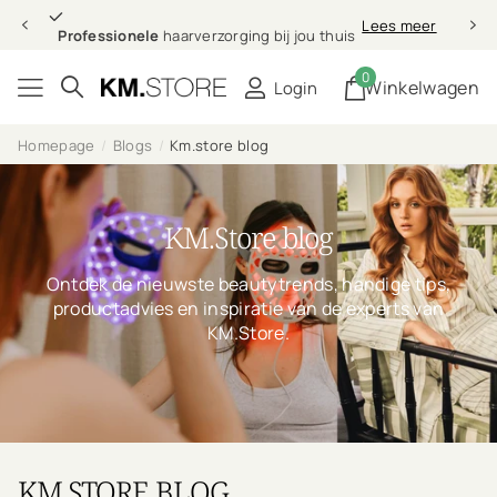
Professionele
Lees meer
Professionele
haarverzorging bij jou thuis
0
Winkelwagen
Login
Homepage
Blogs
Km.store blog
KM.Store blog
Ontdek de nieuwste beautytrends, handige tips,
productadvies en inspiratie van de experts van
KM.Store.
KM.STORE BLOG