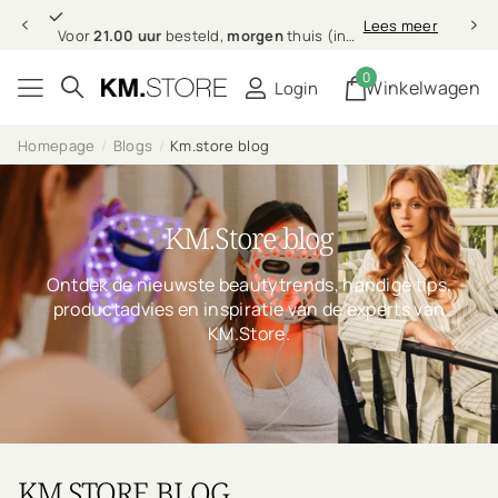
Professionele
Lees meer
Professionele
haarverzorging bij jou thuis
0
Winkelwagen
Login
Homepage
Blogs
Km.store blog
KM.Store blog
Ontdek de nieuwste beautytrends, handige tips,
productadvies en inspiratie van de experts van
KM.Store.
KM.STORE BLOG