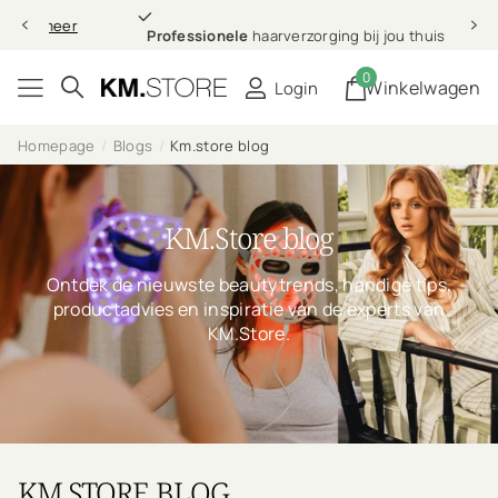
Professionele
Lees meer
Professionele
haarverzorging bij jou thuis
0
Winkelwagen
Login
Homepage
Blogs
Km.store blog
KM.Store blog
Ontdek de nieuwste beautytrends, handige tips,
productadvies en inspiratie van de experts van
KM.Store.
KM.STORE BLOG