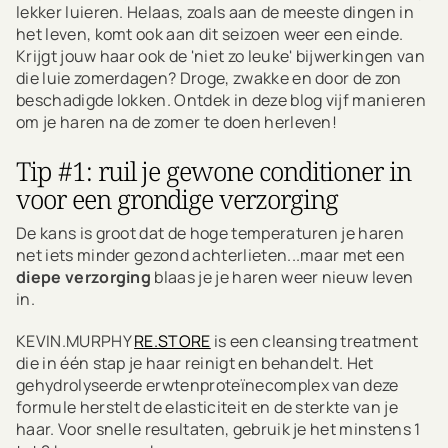
lekker luieren. Helaas, zoals aan de meeste dingen in
het leven, komt ook aan dit seizoen weer een einde.
Krijgt jouw haar ook de 'niet zo leuke' bijwerkingen van
die luie zomerdagen? Droge, zwakke en door de zon
beschadigde lokken. Ontdek in deze blog vijf manieren
om je haren na de zomer te doen herleven!
Tip #1: ruil je gewone conditioner in
voor een grondige verzorging
De kans is groot dat de hoge temperaturen je haren
net iets minder gezond achterlieten...maar met een
diepe verzorging
blaas je je haren weer nieuw leven
in.
KEVIN.MURPHY
RE.STORE
is een cleansing treatment
die in één stap je haar reinigt en behandelt. Het
gehydrolyseerde erwtenproteïnecomplex van deze
formule herstelt de elasticiteit en de sterkte van je
haar. Voor snelle resultaten, gebruik je het minstens 1