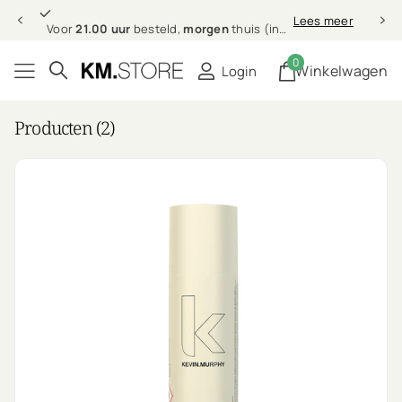
21.00 uur
morgen
Lees meer
Voor
21.00 uur
besteld,
morgen
thuis (in NL & BE)
0
Winkelwagen
Login
Producten (2)