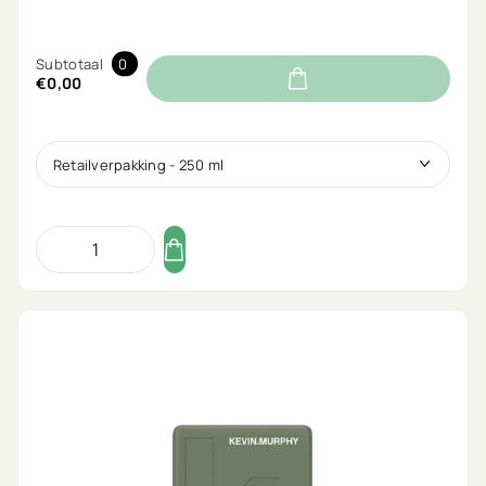
Subtotaal
0
€0,00