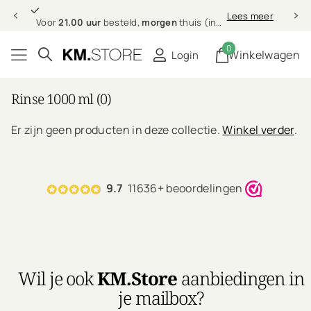
21.00 uur
morgen
Lees meer
Voor
21.00 uur
besteld,
morgen
thuis (in NL & BE)
0
Winkelwagen
Login
Rinse 1000 ml (0)
Er zijn geen producten in deze collectie.
Winkel verder
.
9.7
11636+ beoordelingen
Wil je ook
KM.Store
aanbiedingen in
je mailbox?