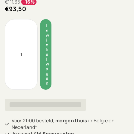
€111,35
-16%
€93,50
I
n
w
i
n
k
e
l
w
a
g
e
n
Voor 21:00 besteld,
morgen thuis
in België en
Nederland*
Je spaart
KM.Spaarpunten