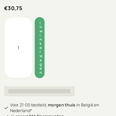
€30,75
I
n
w
i
n
k
e
l
w
a
g
e
n
Voor 21:00 besteld,
morgen thuis
in België en
Nederland*