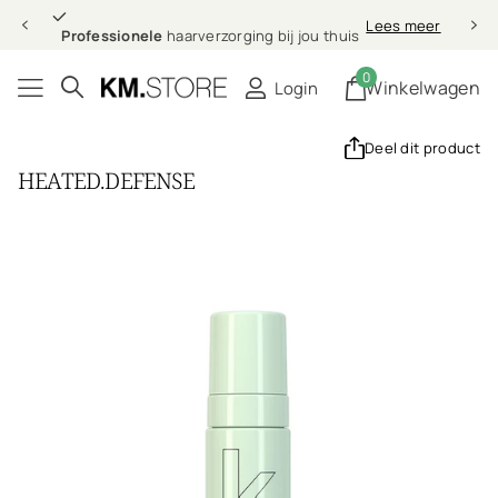
Professionele
Lees meer
Professionele
haarverzorging bij jou thuis
0
Winkelwagen
Login
Deel dit product
HEATED.DEFENSE