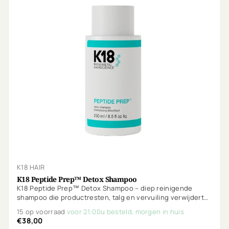
K18 HAIR
K18 Peptide Prep™ Detox Shampoo
K18 Peptide Prep™ Detox Shampoo – diep reinigende
shampoo die productresten, talg en vervuiling verwijdert
zonder het haar uit te drogen. Bereidt het haar voor op
15 op voorraad
voor 21:00u besteld, morgen in huis
optimale verzorging.
€38,00