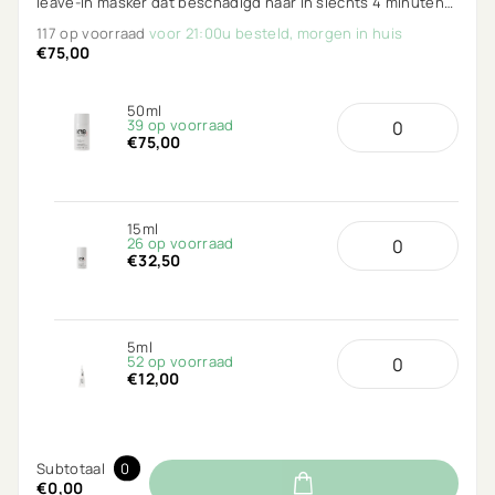
leave-in masker dat beschadigd haar in slechts 4 minuten
van binnenuit repareert. Voor sterker, gladder en
117 op voorraad
voor 21:00u besteld, morgen in huis
glanzender haar.
€75,00
50ml
39 op voorraad
€75,00
15ml
26 op voorraad
€32,50
5ml
52 op voorraad
€12,00
Subtotaal
0
€0,00