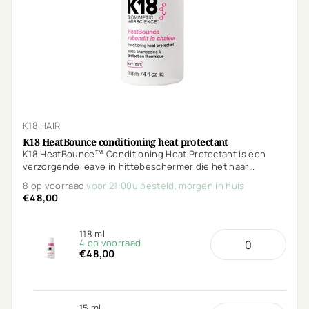
K18 HAIR
K18 HeatBounce conditioning heat protectant
K18 HeatBounce™ Conditioning Heat Protectant is een
verzorgende leave in hittebeschermer die het haar
ontwart, verzacht en beschermt tegen hitte tot 232°C.
8 op voorraad
voor 21:00u besteld, morgen in huis
€48,00
118 ml
4 op voorraad
€48,00
15 ml