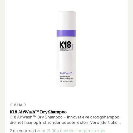
K18 HAIR
K18 AirWash™ Dry Shampoo
K18 AirWash™ Dry Shampoo – innovatieve droogshampoo
die het haar opfrist zonder poederresten. Verwijdert olie,
geurtjes en onzuiverheden terwijl het haar licht en schoon
2 op voorraad
voor 21:00u besteld, morgen in huis
aanvoelt.