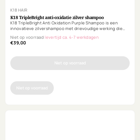
K18 HAIR
K18 TripleBright anti-oxidatie zilver shampoo
K18 TripleBright Anti Oxidation Purple Shampoo is een
innovatieve zilvershampoo met drievoudige werking die
metalen en mineralen verwijdert, warme tinten
Niet op voorraad
levertijd ca. 4-7 werkdagen
neutraliseert en toekomstige verkleuring helpt voorkomen.
€39,00
Voor helderder, koeler en salonfris blond haar na elke
wasbeurt.
Niet op voorraad
Niet op voorraad