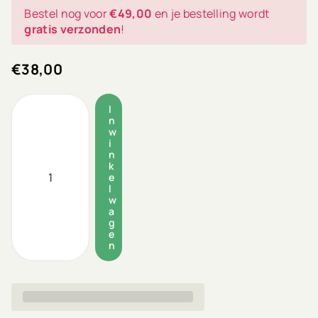
Bestel nog voor
€49,00
en je bestelling wordt
gratis verzonden
!
€38,00
I
n
w
i
n
k
e
l
w
a
g
e
n