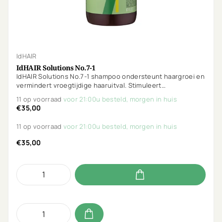
IdHAIR
IdHAIR Solutions No.7-1
IdHAIR Solutions No.7-1 shampoo ondersteunt haargroei en
vermindert vroegtijdige haaruitval. Stimuleert
doorbloeding, reguleert talg en houdt de hoofdhuid zuiver.
11 op voorraad
voor 21:00u besteld, morgen in huis
Vegan, parfumvrij & Curly Girl proof.
€35,00
11 op voorraad
voor 21:00u besteld, morgen in huis
€35,00