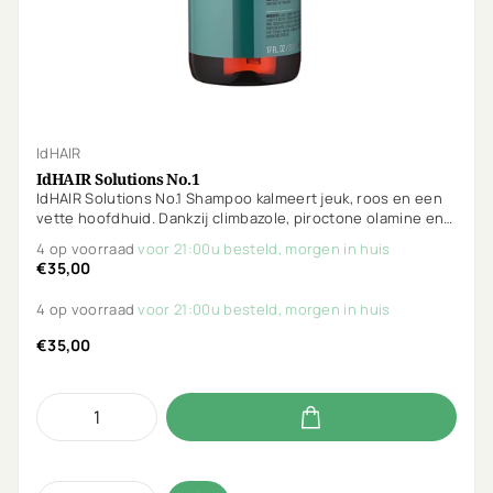
IdHAIR
IdHAIR Solutions No.1
IdHAIR Solutions No.1 Shampoo kalmeert jeuk, roos en een
vette hoofdhuid. Dankzij climbazole, piroctone olamine en
salicylzuur wordt de oorzaak aangepakt en voelt je
4 op voorraad
voor 21:00u besteld, morgen in huis
hoofdhuid snel frisser en in balans.
€35,00
4 op voorraad
voor 21:00u besteld, morgen in huis
€35,00