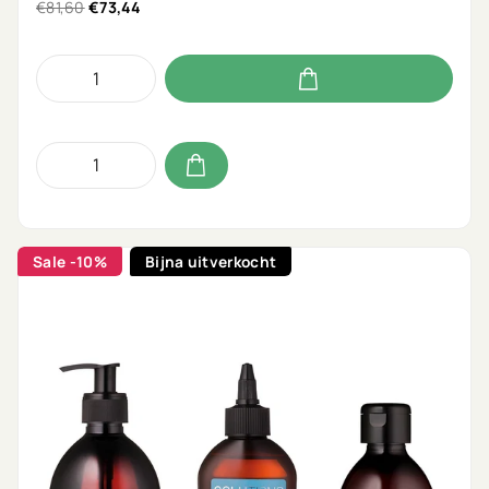
€81,60
€73,44
Sale
-10%
Bijna uitverkocht