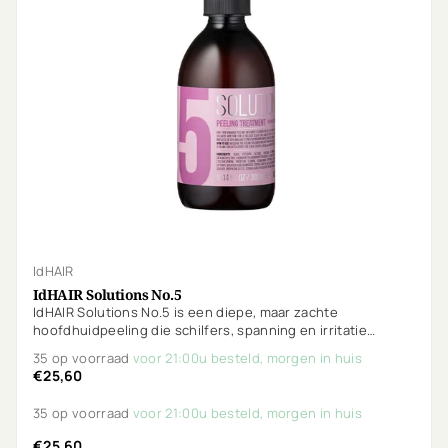
IdHAIR
IdHAIR Solutions No.5
IdHAIR Solutions No.5 is een diepe, maar zachte
hoofdhuidpeeling die schilfers, spanning en irritatie
verwijdert. Met salicylzuur, rozemarijn, climbazole en
35 op voorraad
voor 21:00u besteld, morgen in huis
piroctone olamine. Vegan, parfumvrij en ideaal voor
€25,60
gevoelige hoofdhuid.
35 op voorraad
voor 21:00u besteld, morgen in huis
€25,60