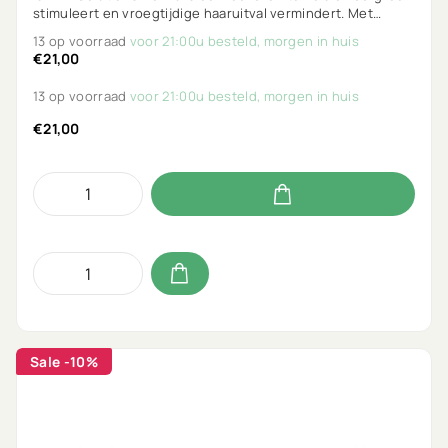
stimuleert en vroegtijdige haaruitval vermindert. Met
menthol, rozemarijn, salicylzuur & piroctone olamine. Vegan
13 op voorraad
voor 21:00u besteld, morgen in huis
en parfumvrij.
€21,00
13 op voorraad
voor 21:00u besteld, morgen in huis
€21,00
Sale
-10%