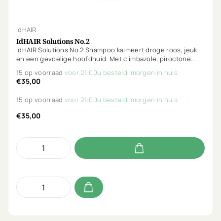
IdHAIR
IdHAIR Solutions No.2
IdHAIR Solutions No.2 Shampoo kalmeert droge roos, jeuk
en een gevoelige hoofdhuid. Met climbazole, piroctone
olamine en salicylzuur wordt de oorzaak aangepakt.
15 op voorraad
voor 21:00u besteld, morgen in huis
Ongeparfumeerd en ideaal voor kwetsbare hoofdhuiden.
€35,00
15 op voorraad
voor 21:00u besteld, morgen in huis
€35,00