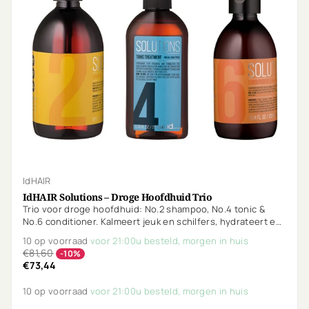
IdHAIR
IdHAIR Solutions – Droge Hoofdhuid Trio
Trio voor droge hoofdhuid: No.2 shampoo, No.4 tonic &
No.6 conditioner. Kalmeert jeuk en schilfers, hydrateert en
beschermt gekleurd haar. Vegan, parfumvrij.
10 op voorraad
voor 21:00u besteld, morgen in huis
€81,60
-10%
€73,44
10 op voorraad
voor 21:00u besteld, morgen in huis