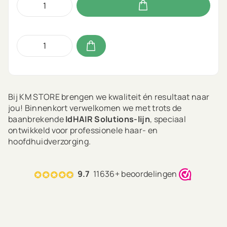
Bij KM STORE brengen we kwaliteit én resultaat naar
jou! Binnenkort verwelkomen we met trots de
baanbrekende
IdHAIR Solutions-lijn
, speciaal
ontwikkeld voor professionele haar- en
hoofdhuidverzorging.
Deze lijn is erop gericht om aanslepende
hoofdhuidproblemen zoals droogte, strak aanvoelend
9.7
11636+ beoordelingen
haar, jeuk, overmatig talg of ­roos ­doeltreffend aan te
pakken:
Your solution to scalp problems.