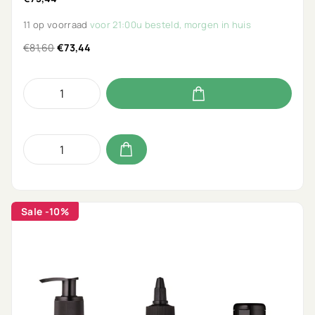
11 op voorraad
voor 21:00u besteld, morgen in huis
€81,60
€73,44
Sale
-10%