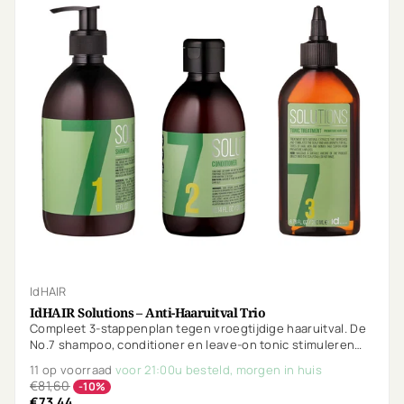
IdHAIR
IdHAIR Solutions – Anti-Haaruitval Trio
Compleet 3-stappenplan tegen vroegtijdige haaruitval. De
No.7 shampoo, conditioner en leave-on tonic stimuleren
haargroei, verbeteren de doorbloeding en versterken de
11 op voorraad
voor 21:00u besteld, morgen in huis
haarwortels. Vegan & parfumvrij.
€81,60
-10%
€73,44