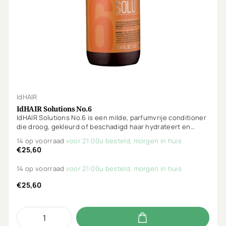
IdHAIR
IdHAIR Solutions No.6
IdHAIR Solutions No.6 is een milde, parfumvrije conditioner
die droog, gekleurd of beschadigd haar hydrateert en
versterkt. Met Heliosolanum, tarweproteïne, piroctone
14 op voorraad
voor 21:00u besteld, morgen in huis
olamine en salicylzuur. Vegan, parabeenvrij en Curly Girl-
€25,60
proof.
14 op voorraad
voor 21:00u besteld, morgen in huis
€25,60