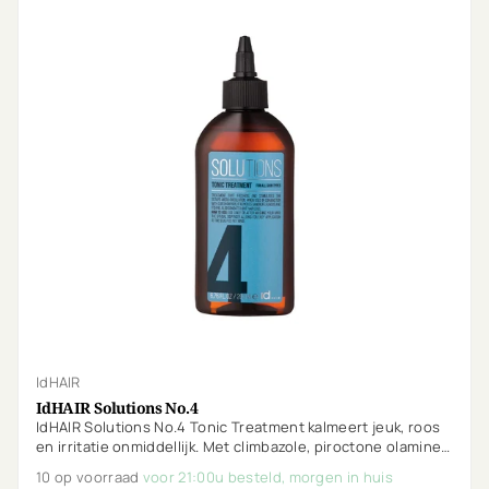
IdHAIR
IdHAIR Solutions No.4
IdHAIR Solutions No.4 Tonic Treatment kalmeert jeuk, roos
en irritatie onmiddellijk. Met climbazole, piroctone olamine,
menthol en rozemarijn werkt het door de dag heen.
10 op voorraad
voor 21:00u besteld, morgen in huis
Ongeparfumeerd en ideaal voor gevoelige hoofdhuiden.