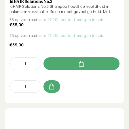
IdHAIR Solutions No.3
IdHAIR Solutions No.3 Shampoo houdt de hoofdhuid in
balans en verzacht zelfs de meest gevoelige huid. Met
undecyleenzuur en rozemarijn voorkomt het talgopbouw
36 op voorraad
voor 21:00u besteld, morgen in huis
en stimuleert het herstel. Ongeparfumeerd en mild voor
€35,00
dagelijks gebruik.
36 op voorraad
voor 21:00u besteld, morgen in huis
€35,00