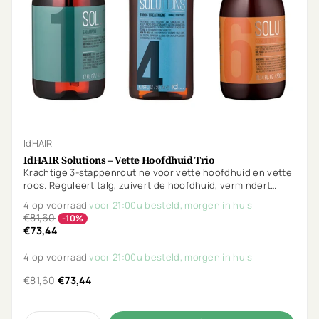
IdHAIR
IdHAIR Solutions – Vette Hoofdhuid Trio
Krachtige 3-stappenroutine voor vette hoofdhuid en vette
roos. Reguleert talg, zuivert de hoofdhuid, vermindert
schilfers en houdt het haar langer fris en luchtig. Ideaal bij
4 op voorraad
voor 21:00u besteld, morgen in huis
snel vettig haar en gevoelige hoofdhuid.
€81,60
-10%
€73,44
4 op voorraad
voor 21:00u besteld, morgen in huis
€81,60
€73,44