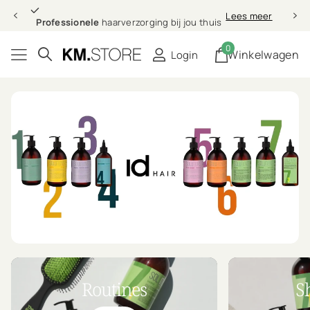
Professionele
Lees meer
Professionele
haarverzorging bij jou thuis
0
Winkelwagen
Login
Routines
S