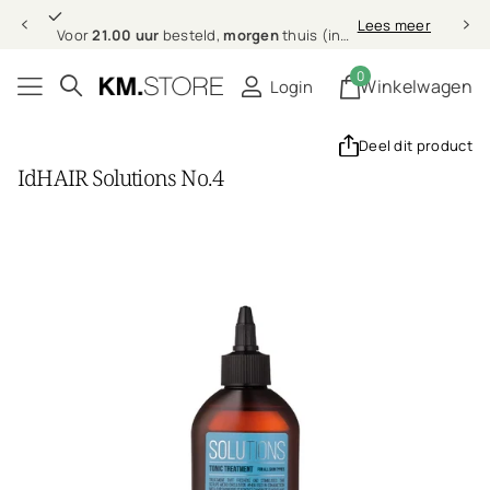
21.00 uur
morgen
Lees meer
Voor
21.00 uur
besteld,
morgen
thuis (in NL & BE)
0
Winkelwagen
Login
Deel dit product
IdHAIR Solutions No.4