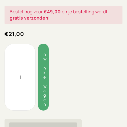
Bestel nog voor
€49,00
en je bestelling wordt
gratis verzonden
!
€21,00
I
n
w
i
n
k
e
l
w
a
g
e
n