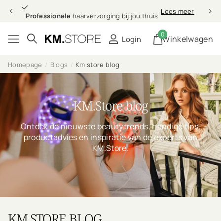
Professionele
Lees meer
Professionele
haarverzorging bij jou thuis
0
Winkelwagen
Login
Homepage
Blogs
Km.store blog
KM.Store blog
Ontdek de nieuwste beautytrends, handige tips,
productadvies en inspiratie van de experts van
KM.Store.
KM.STORE BLOG