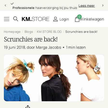
Professionele
Lees meer
Professionele
haarverzorging bij jou thuis
0
Winkelwagen
Login
Homepage
Blogs
KM.STORE BLOG
Scrunchies are back!
Scrunchies are back!
19 juni 2018
, door Marga Jacobs
1 min lezen