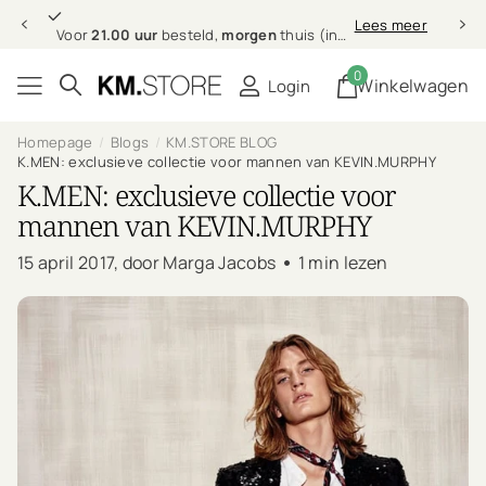
21.00 uur
morgen
Lees meer
Voor
21.00 uur
besteld,
morgen
thuis (in NL & BE)
0
Winkelwagen
Login
Homepage
Blogs
KM.STORE BLOG
K.MEN: exclusieve collectie voor mannen van KEVIN.MURPHY
K.MEN: exclusieve collectie voor
mannen van KEVIN.MURPHY
15 april 2017
, door Marga Jacobs
1 min lezen