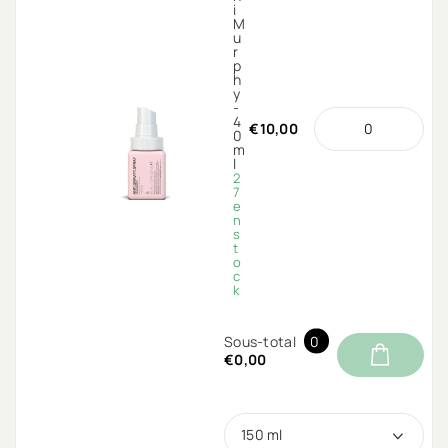
i
M
u
r
p
h
y
-
4
€10,00
0
m
l
2
7
e
n
s
t
o
c
k
Sous-total
0
€0,00
150 ml