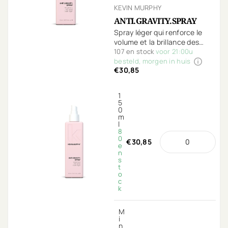
KEVIN MURPHY
ANTI.GRAVITY.SPRAY
Spray léger qui renforce le
volume et la brillance des
cheveux.
107 en stock
voor 21:00u
besteld, morgen in huis
€30,85
1
5
0
m
l
8
0
€30,85
e
n
s
t
o
c
k
M
i
n