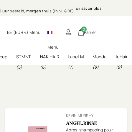
.00 uur
morgen
En savoir plus
E)
ing bij jou thuis
0 uur
besteld,
morgen
thuis (in NL & BE)
0
BE (EUR €)
Menu
Panier
Menu
cept
STMNT
NAK HAIR
Label.M
Manda
IdHair
(5)
(6)
(7)
(8)
(9)
KEVIN MURPHY
ANGEL.RINSE
Après-shampooing pour