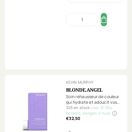
KEVIN MURPHY
BLONDE.ANGEL
Soin rehausseur de couleur
qui hydrate et adoucit vos
cheveux méchés, blonds
326 en stock
voor 21:00u
et/ou gris.
besteld, morgen in huis
€32,50