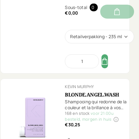
Sous-total
0
€0,00
Retailverpakking - 235 ml
KEVIN MURPHY
BLONDE.ANGEL.WASH
Shampooing qui redonne de la
couleur et la brillance à vos
cheveux blonds et/ou gris.
168 en stock
voor 21:00u
besteld, morgen in huis
€30,25