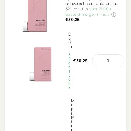
cheveux fins et colorés, le
soin ultime pour vos cheveux
521 en stock
voor 21:00u
pour les rendre encore plus
besteld, morgen in huis
€30,25
volumineux.
2
5
0
m
l
3
9
€30,25
e
n
s
t
o
c
k
M
i
n
i
M
u
r
p