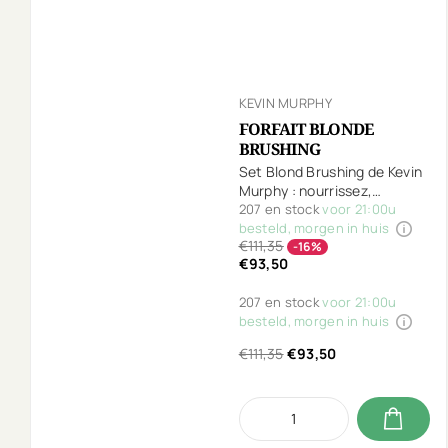
KEVIN MURPHY
FORFAIT BLONDE
BRUSHING
Set Blond Brushing de Kevin
Murphy : nourrissez,
protégez et coiffez vos
207 en stock
voor 21:00u
cheveux blonds. Inclut
besteld, morgen in huis
€111,35
Blonde.Angel.Wash,
-16%
€93,50
Blonde.Angel,
Heated.Defense et
207 en stock
voor 21:00u
Session.Spray gratuit.
besteld, morgen in huis
€111,35
€93,50