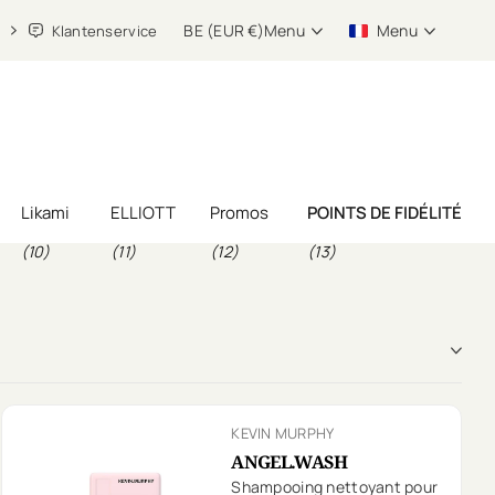
BE (EUR €)
Menu
Menu
Klantenservice
Likami
ELLIOTT
Promos
POINTS DE FIDÉLITÉ
(10)
(11)
(12)
(13)
KEVIN MURPHY
ANGEL.WASH
Shampooing nettoyant pour