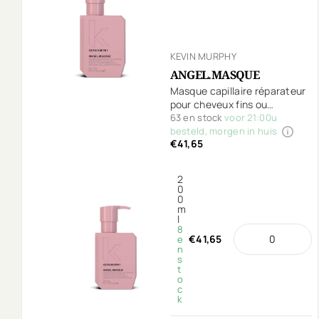
KEVIN MURPHY
ANGEL.MASQUE
Masque capillaire réparateur
pour cheveux fins ou
desséchés suite aux
63 en stock
voor 21:00u
colorations.
besteld, morgen in huis
€41,65
2
0
0
m
l
8
€41,65
e
n
s
t
o
c
k