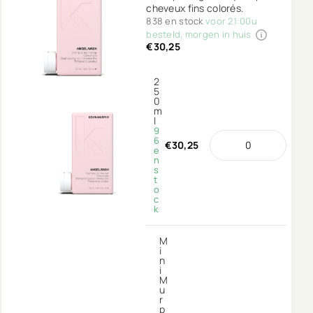
cheveux fins colorés.
838 en stock
voor 21:00u
besteld, morgen in huis
€30,25
2
5
0
m
l
9
6
€30,25
e
n
s
t
o
c
k
M
i
n
i
M
u
r
p