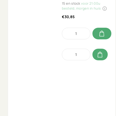
15 en stock
voor 21:00u
besteld, morgen in huis
€30,85