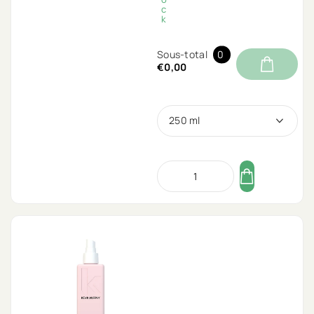
c
k
Sous-total
0
€0,00
250 ml