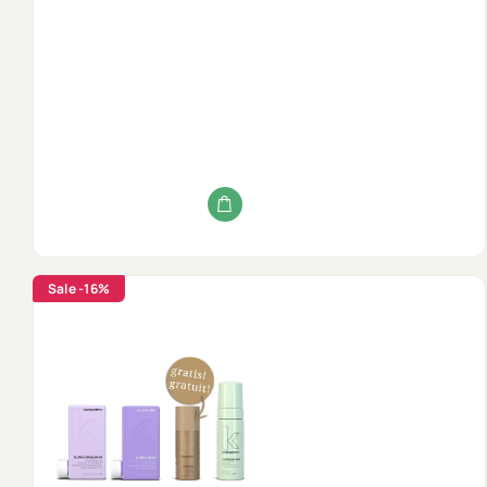
Sale
-16%