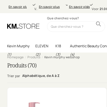
Gratis verzending
21.00 uur
Professionele
morgen
21
En savoir plus
En savoir plus
En savoir plus
En savoir plus
 €49,-
Gratis verzending
Voor
vanaf €49,-
21.00 uur
besteld,
Professionele
morgen
thuis (in NL & B
haarverzorg
Voor
21.0
Que cherchez-vous?
Kevin Murphy
ELEVEN
K18
Authentic Beauty Con
(1)
(2)
(3)
(4)
Homepage
Produits
Kevin murphy webshop
Produits (70)
Alphabétique, de A à Z
Trier par