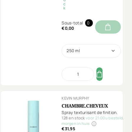
c
k
Sous-total
0
€0,00
250 ml
KEVIN MURPHY
CHAMBRE.CHEVEUX
Spray texturisant de finition.
128 en stock
voor 21:00u besteld,
morgen in huis
€31,95