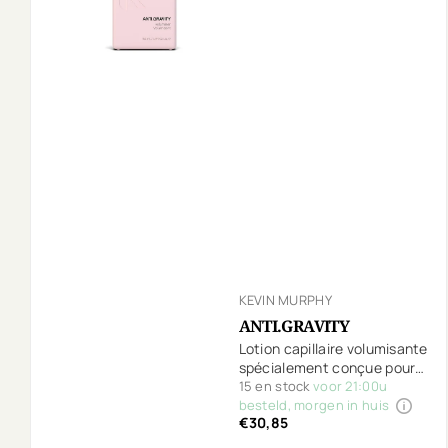
KEVIN MURPHY
ANTI.GRAVITY
Lotion capillaire volumisante
spécialement conçue pour
les cheveux fins et ternes.
15 en stock
voor 21:00u
besteld, morgen in huis
€30,85