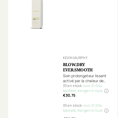
KEVIN MURPHY
BLOW.DRY
EVER.SMOOTH
Soin prolongateur lissant
activé par la chaleur de
votre sèche-cheveux.
33 en stock
voor 21:00u
besteld, morgen in huis
€30,75
33 en stock
voor 21:00u
besteld, morgen in huis