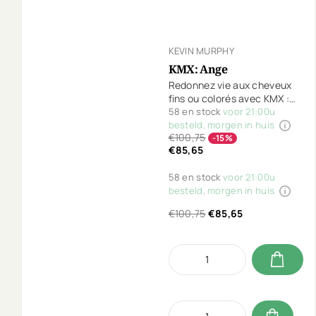
KEVIN MURPHY
KMX: Ange
Redonnez vie aux cheveux
fins ou colorés avec KMX :
Angel ! Contient
58 en stock
voor 21:00u
MAXI.WASH, ANGEL.WASH,
besteld, morgen in huis
€100,75
ANGEL.RINSE et un mini
-15%
€85,65
ANGEL.MASQUE (40ml)
gratuit d'une valeur de 10 €.
58 en stock
voor 21:00u
Pour de la souplesse, du
besteld, morgen in huis
volume et de la brillance
sans alourdir.
€100,75
€85,65