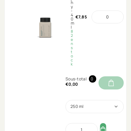
h
y
-
4
€7,85
0
m
l
8
2
e
n
s
t
o
c
k
Sous-total
0
€0,00
250 ml