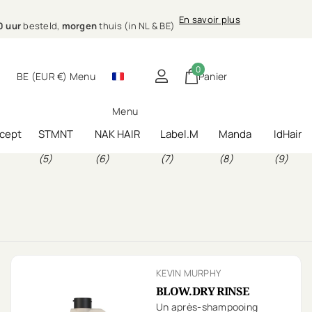
sionele
En savoir plus
E)
ing bij jou thuis
nele
haarverzorging bij jou thuis
0
BE (EUR €)
Menu
Panier
Menu
cept
STMNT
NAK HAIR
Label.M
Manda
IdHair
(5)
(6)
(7)
(8)
(9)
KEVIN MURPHY
BLOW.DRY RINSE
Un après-shampooing