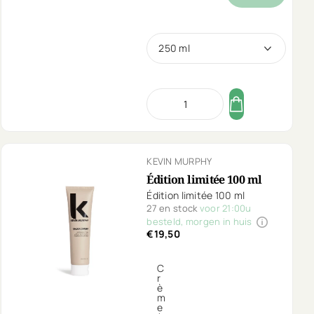
250 ml
KEVIN MURPHY
Édition limitée 100 ml
Édition limitée 100 ml
27 en stock
voor 21:00u
besteld, morgen in huis
€19,50
C
r
è
m
e