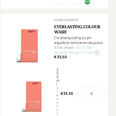
KEVIN MURPHY
EVERLASTING.COLOUR
WASH
Ce shampooing au pH
équilibré nettoie en douceur,
referme les cuticules et
53 en stock
voor 21:00u
protège contre
besteld, morgen in huis
€33,50
l’accumulation de minéraux.
Spécialement conçu pour
préserver l’éclat de votre
2
couleur plus longtemps.
5
0
m
l
4
1
€33,50
e
n
s
t
o
c