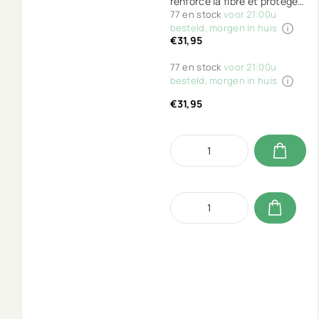
renforce la fibre et protège
votre couleur. Pour des
77 en stock
voor 21:00u
cheveux forts et sains avec
besteld, morgen in huis
€31,95
une couleur éclatante.
Protège, répare, nourrit et
77 en stock
voor 21:00u
hydrate !
besteld, morgen in huis
€31,95