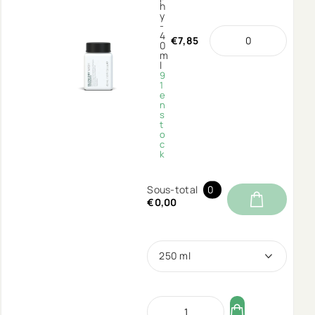
h
y
-
4
€7,85
0
m
l
9
1
e
n
s
t
o
c
k
Sous-total
0
€0,00
250 ml