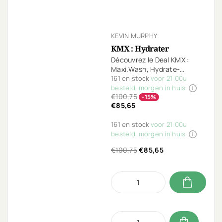
KEVIN MURPHY
KMX : Hydrater
Découvrez le Deal KMX :
Maxi.Wash, Hydrate-
Me.Wash, Hydrate-Me.Rinse
161 en stock
voor 21:00u
+ Hydrate-Me.Masque
besteld, morgen in huis
€100,75
GRATUIT. Transformez vos
-15%
€85,65
cheveux avec la Kevin
Murphy Experience - pour
161 en stock
voor 21:00u
cheveux normaux à secs.
besteld, morgen in huis
€100,75
€85,65