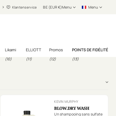
BE (EUR €)
Menu
Menu
Klantenservice
Likami
ELLIOTT
Promos
POINTS DE FIDÉLITÉ
(10)
(11)
(12)
(13)
KEVIN MURPHY
BLOW.DRY WASH
Un shampooing sans sulfate