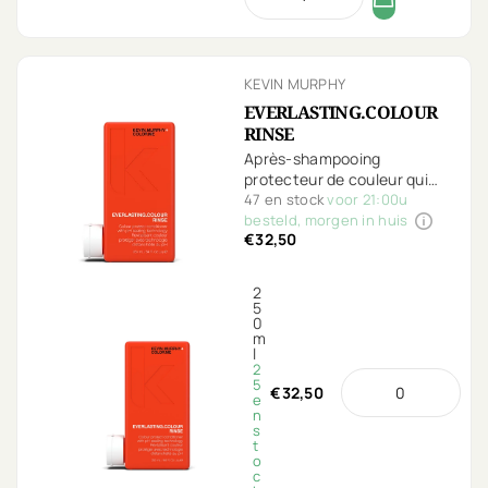
KEVIN MURPHY
EVERLASTING.COLOUR
RINSE
Après-shampooing
protecteur de couleur qui
prévient la décoloration,
47 en stock
voor 21:00u
améliore l’état des cheveux,
besteld, morgen in huis
€32,50
les adoucit et les hydrate
sans les alourdir.
2
5
0
m
l
2
5
€32,50
e
n
s
t
o
c