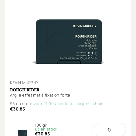
KEVIN MURPHY
ROUGH.RIDER
Argile effet mat à fixation forte.
95 en stock
voor 21:00u besteld, morgen in huis
€30,85
100 gr
63 en stock
€30,85