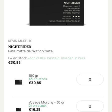
KEVIN MURPHY
NIGHT.RIDER
Pâte matte de fixation forte
64 en stock
voor 21:00u besteld, morgen in huis
€30,85
100 gr
43 en stock
€30,85
Voyage Murphy - 30 gr
21 en stock
€16,25