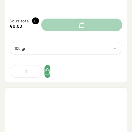
Sous-total
0
€0,00