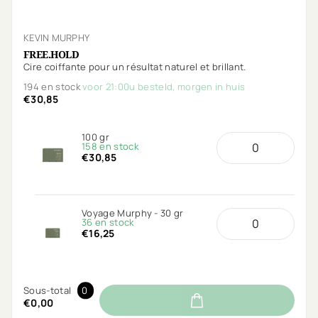
KEVIN MURPHY
FREE.HOLD
Cire coiffante pour un résultat naturel et brillant.
194 en stock
voor 21:00u besteld, morgen in huis
€30,85
100 gr
158 en stock
€30,85
Voyage Murphy - 30 gr
36 en stock
€16,25
Sous-total
0
€0,00